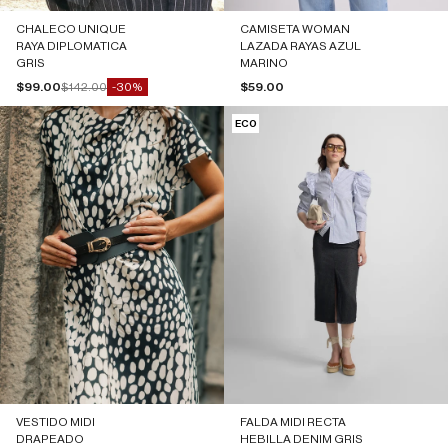
CHALECO UNIQUE
CAMISETA WOMAN
RAYA DIPLOMATICA
LAZADA RAYAS AZUL
GRIS
MARINO
Precio de oferta
Precio normal
Precio de oferta
$99.00
$142.00
$59.00
-30%
ECO
VESTIDO MIDI
FALDA MIDI RECTA
DRAPEADO
HEBILLA DENIM GRIS