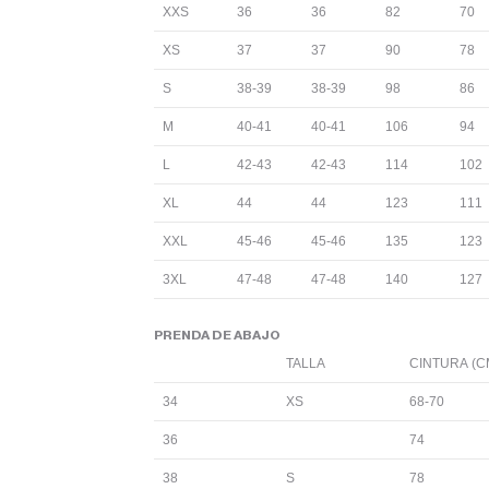
XXS
36
36
82
70
XS
37
37
90
78
S
38-39
38-39
98
86
M
40-41
40-41
106
94
L
42-43
42-43
114
102
XL
44
44
123
111
XXL
45-46
45-46
135
123
3XL
47-48
47-48
140
127
PRENDA DE ABAJO
TALLA
CINTURA (C
34
XS
68-70
36
74
38
S
78