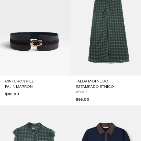
CINTURON PIEL
FALDA MIDI NUDO
FAJIN MARRON
ESTAMPADO ETNICO
VERDE
Precio de oferta
$83.00
Precio de oferta
$95.00