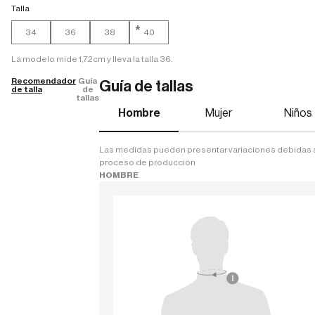
Talla
*
34
36
38
40
La modelo mide 1,72cm y lleva la talla 36.
Recomendador
Guía
Guía de tallas
de talla
de
tallas
Hombre
Mujer
Niños
Las medidas pueden presentar variaciones debidas 
proceso de producción
HOMBRE