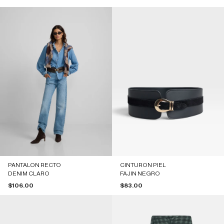
PANTALON RECTO
CINTURON PIEL
DENIM CLARO
FAJIN NEGRO
Precio de oferta
Precio de oferta
$106.00
$83.00