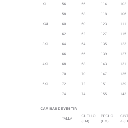
XL
56
56
114
102
58
58
118
106
XXL
60
60
123
111
62
62
127
115
3XL
64
64
135
123
66
66
139
127
4XL
68
68
143
131
70
70
147
135
5XL
72
72
151
139
74
74
155
143
CAMISAS DE VESTIR
CUELLO
PECHO
CIN
TALLA
(CM)
(CM)
A (C