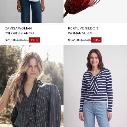
CAMISA WOMAN
PERFUME SILBON
OXFORD BLANCO
WOMAN VERDE
Precio de oferta
Precio normal
Precio de oferta
Precio normal
$71.00
$89.00
$62.00
$77.00
-20%
-19%