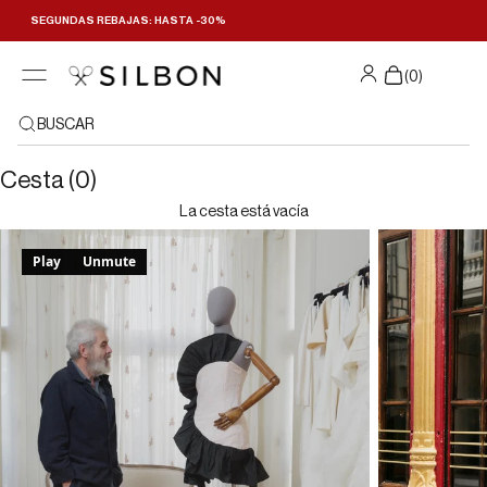
Ir al contenido
SEGUNDAS REBAJAS: HASTA -30%
(
0
)
BUSCAR
Cesta (0)
La cesta está vacía
Play
Unmute