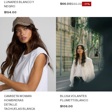
LUNARES BLANCO Y
Precio de oferta
Precio normal
$66.00
$95.00
-31%
NEGRO
Precio de oferta
$154.00
CAMISETA WOMAN
BLUSA VOLANTES
HOMBRERAS
PLUMETTI BLANCO
DETALLE
Precio de oferta
$106.00
TACHUELAS BLANCA