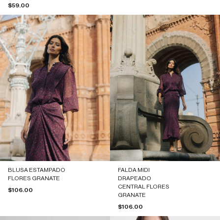
Precio de oferta
$59.00
BLUSA ESTAMPADO
FALDA MIDI
FLORES GRANATE
DRAPEADO
CENTRAL FLORES
Precio de oferta
$106.00
GRANATE
Precio de oferta
$106.00