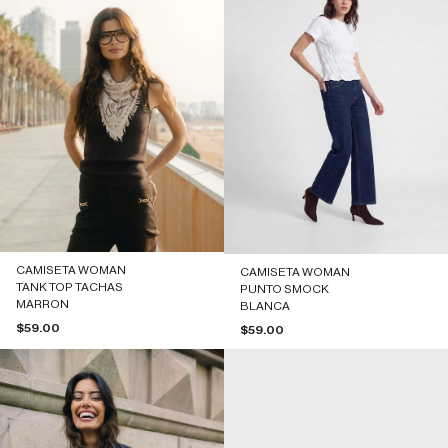
CAMISETA WOMAN
CAMISETA WOMAN
TANK TOP TACHAS
PUNTO SMOCK
MARRON
BLANCA
Precio de oferta
$59.00
Precio de oferta
$59.00