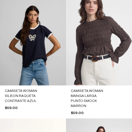
CAMISETA WOMAN
CAMISETA WOMAN
SILBON RAQUETA
MANGA LARGA
CONTRASTE AZUL
PUNTO SMOCK
MARRON
Precio de oferta
$59.00
Precio de oferta
$59.00