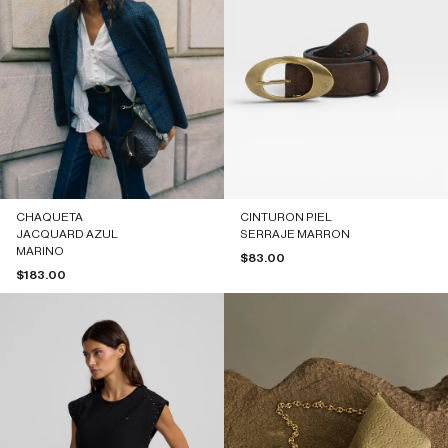
CHAQUETA
CINTURON PIEL
JACQUARD AZUL
SERRAJE MARRON
MARINO
Precio de oferta
$83.00
Precio de oferta
$183.00