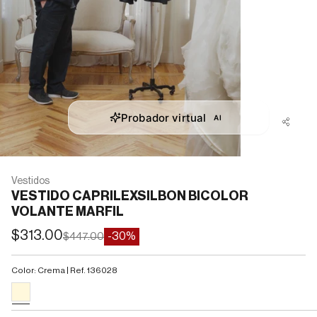
Vestidos
VESTIDO CAPRILEXSILBON BICOLOR
VOLANTE MARFIL
Precio de oferta
$313.00
Precio normal
-30%
$447.00
Color: Crema | Ref. 136028
#FFF8DC