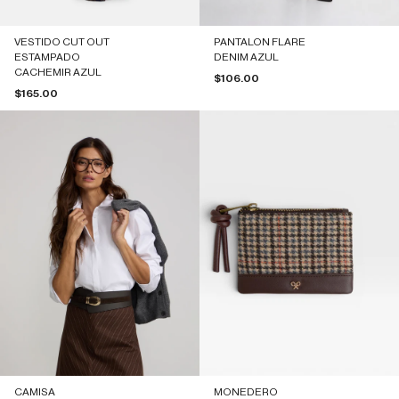
VESTIDO CUT OUT
PANTALON FLARE
ESTAMPADO
DENIM AZUL
CACHEMIR AZUL
Precio de oferta
$106.00
Precio de oferta
$165.00
CAMISA
MONEDERO