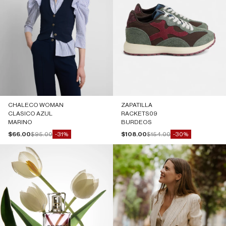
CHALECO WOMAN
ZAPATILLA
CLASICO AZUL
RACKETS09
MARINO
BURDEOS
Precio de oferta
Precio normal
Precio de oferta
Precio normal
$66.00
$95.00
$108.00
$154.00
-31%
-30%