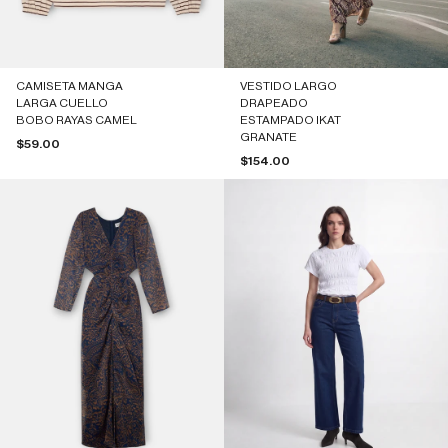
CAMISETA MANGA
VESTIDO LARGO
LARGA CUELLO
DRAPEADO
BOBO RAYAS CAMEL
ESTAMPADO IKAT
GRANATE
Precio de oferta
$59.00
Precio de oferta
$154.00