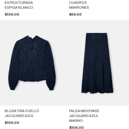
ESTRUCTURADA
CUADROS
ESPIGA BLANCO
MARRONES
Precio de oferta
Precio de oferta
$106.00
$59.00
BLUSA TIRA CUELLO
FALDA MIDI EVASE
JACQUARD AZUL
JACQUARD AZUL
MARINO
Precio de oferta
$106.00
Precio de oferta
$106.00