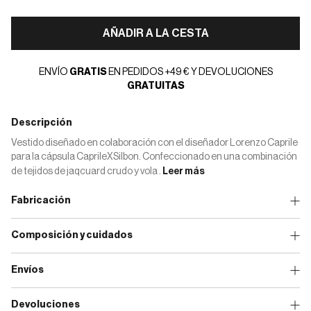
AÑADIR A LA CESTA
ENVÍO
GRATIS
EN PEDIDOS +49 € Y DEVOLUCIONES
GRATUITAS
Descripción
Vestido diseñado en colaboración con el diseñador Lorenzo Caprile
para la cápsula CaprileXSilbon. Confeccionado en una combinación
de tejidos de jaqcuard crudo y vola .
Leer más
Fabricación
Composición y cuidados
Envíos
Devoluciones