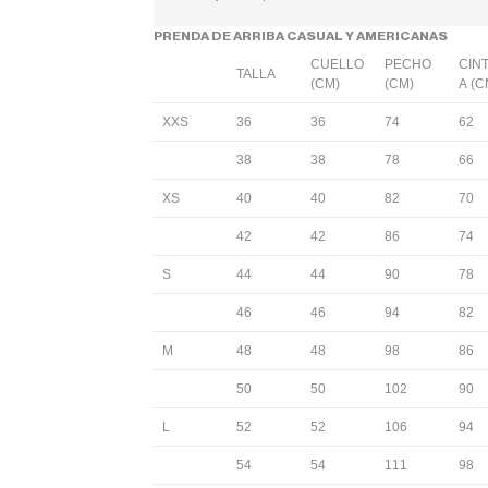
PRENDA DE ARRIBA CASUAL Y AMERICANAS
CUELLO
PECHO
CIN
TALLA
(CM)
(CM)
A (C
XXS
36
36
74
62
38
38
78
66
XS
40
40
82
70
42
42
86
74
S
44
44
90
78
46
46
94
82
M
48
48
98
86
50
50
102
90
L
52
52
106
94
54
54
111
98