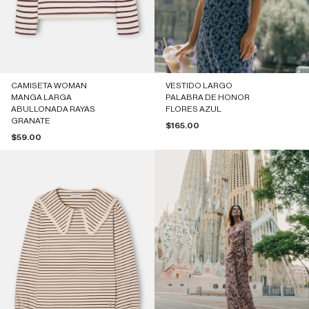
CAMISETA WOMAN
VESTIDO LARGO
MANGA LARGA
PALABRA DE HONOR
ABULLONADA RAYAS
FLORES AZUL
GRANATE
Precio de oferta
$165.00
Precio de oferta
$59.00