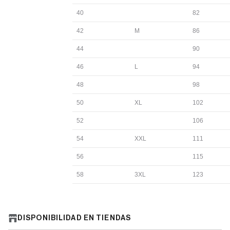
40
82
42
M
86
44
90
46
L
94
48
98
50
XL
102
52
106
54
XXL
111
56
115
58
3XL
123
DISPONIBILIDAD EN TIENDAS