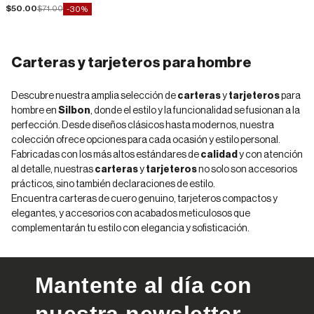
Precio de oferta
Precio normal
$50.00
$71.00
-30%
Carteras y tarjeteros para hombre
Descubre nuestra amplia selección de
carteras
y
tarjeteros
para
hombre en
Silbon
, donde el estilo y la funcionalidad se fusionan a la
perfección. Desde diseños clásicos hasta modernos, nuestra
colección ofrece opciones para cada ocasión y estilo personal.
Fabricadas con los más altos estándares de
calidad
y con atención
al detalle, nuestras
carteras
y
tarjeteros
no solo son accesorios
prácticos, sino también declaraciones de estilo.
Encuentra carteras de cuero genuino, tarjeteros compactos y
elegantes, y
accesorios
con acabados meticulosos que
complementarán tu estilo con elegancia y sofisticación.