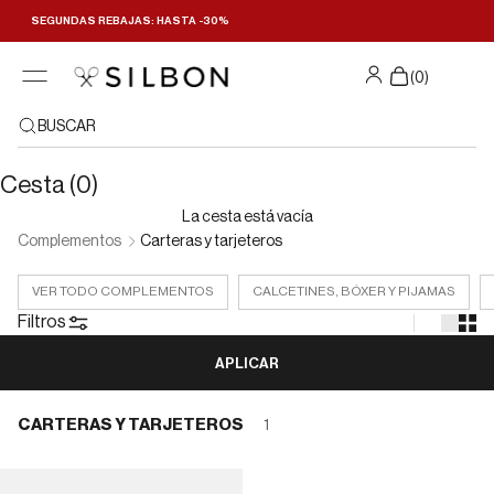
Ir al contenido
SEGUNDAS REBAJAS: HASTA -30%
Filtrar y ordenar
(
0
)
BUSCAR
Cesta (0)
La cesta está vacía
Complementos
Carteras y tarjeteros
VER TODO COMPLEMENTOS
CALCETINES, BÓXER Y PIJAMAS
Filtros
APLICAR
CARTERAS Y TARJETEROS
1