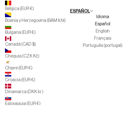
Trabaja con nosotros
Bélgica (EUR €)
ESPAÑOL
Canal del informante
Idioma
Bosnia y Herzegovina (BAM КМ)
Español
English
Bulgaria (EUR €)
Français
Canadá (CAD $)
Português (portugal)
Chequia (CZK Kč)
Chipre (EUR €)
Croacia (EUR €)
Dinamarca (DKK kr.)
Eslovaquia (EUR €)
Eslovenia (EUR €)
España (EUR €)
Estados Unidos (USD $)