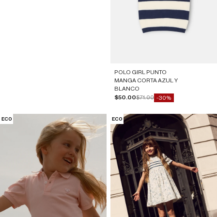
POLO GIRL PUNTO
MANGA CORTA AZUL Y
BLANCO
Precio de oferta
Precio normal
$50.00
$71.00
-30%
ECO
ECO