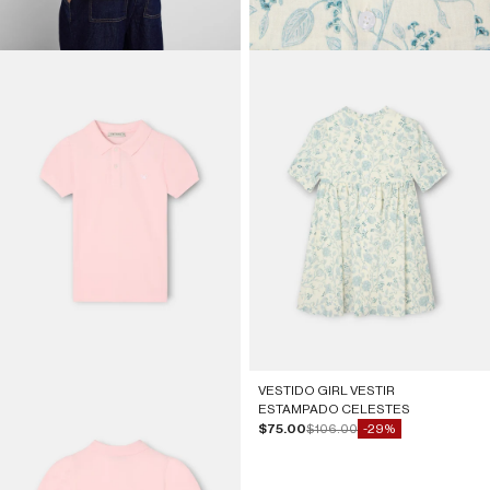
VESTIDO GIRL VESTIR
ESTAMPADO CELESTES
Precio de oferta
Precio normal
$75.00
$106.00
-29%