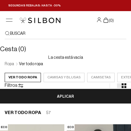
Ir al contenido
SEGUNDAS REBAJAS: HASTA -30%
Filtrar y ordenar
(
0
)
BUSCAR
Cesta (0)
La cesta está vacía
Ropa
Ver todo ropa
VER TODO ROPA
CAMISAS Y BLUSAS
CAMISETAS
EXTE
Filtros
APLICAR
VER TODO ROPA
57
ECO
ECO