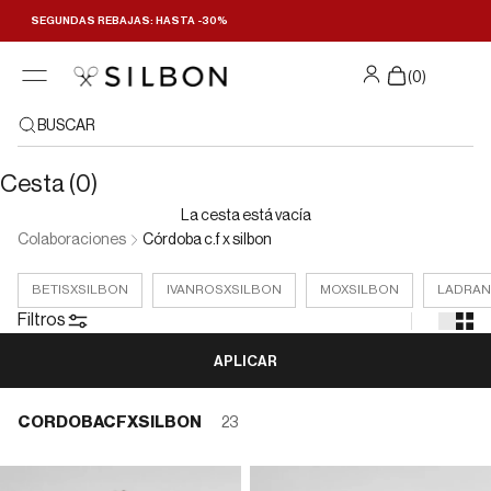
Ir al contenido
SEGUNDAS REBAJAS: HASTA -30%
Filtrar y ordenar
(
0
)
BUSCAR
Cesta (0)
La cesta está vacía
Colaboraciones
Córdoba c.f x silbon
BETISXSILBON
IVANROSXSILBON
MOXSILBON
LADRA
Filtros
APLICAR
CORDOBACFXSILBON
23