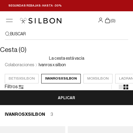
Ir al contenido
SEGUNDAS REBAJAS: HASTA -30%
Filtrar y ordenar
(
0
)
BUSCAR
Cesta (0)
La cesta está vacía
Colaboraciones
Ivanros x silbon
BETISXSILBON
IVANROSXSILBON
MOXSILBON
LADRA
Filtros
APLICAR
IVANROSXSILBON
3