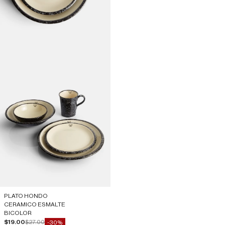
PLATO HONDO
CERAMICO ESMALTE
BICOLOR
Precio de oferta
Precio normal
$19.00
$27.00
-30%