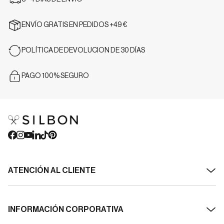
ENVÍO GRATIS EN PEDIDOS +49 €
POLÍTICA DE DEVOLUCION DE 30 DÍAS
PAGO 100% SEGURO
ATENCIÓN AL CLIENTE
Contacto
INFORMACIÓN CORPORATIVA
Envíos