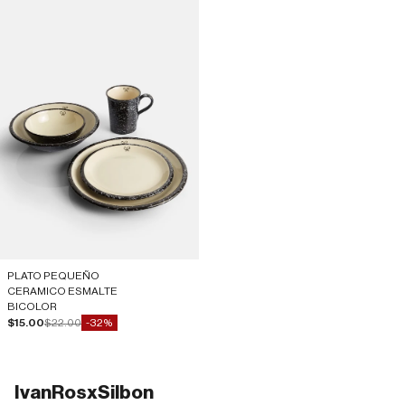
PLATO PEQUEÑO
CERAMICO ESMALTE
BICOLOR
Precio de oferta
Precio normal
$15.00
$22.00
-32%
IvanRosxSilbon