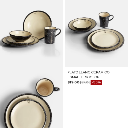
PLATO LLANO CERAMICO
ESMALTE BICOLOR
Precio de oferta
Precio normal
$19.00
$27.00
-30%