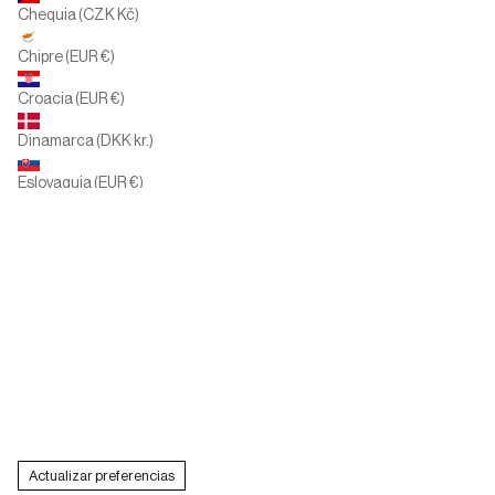
Chequia (CZK Kč)
Chipre (EUR €)
Croacia (EUR €)
Dinamarca (DKK kr.)
Eslovaquia (EUR €)
Eslovenia (EUR €)
España (EUR €)
Estados Unidos (USD $)
Finlandia (EUR €)
Francia (EUR €)
Grecia (EUR €)
Actualizar preferencias
Hungría (HUF Ft)