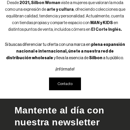
Desde
2021, Silbon Woman
viste a mujeres que valoran la moda
como una expresión de
arte y cultura
, ofreciendo colecciones que
equilibran calidad, tendencia y personalidad. Actualmente, cuenta
con tiendas propias y comparte espacio con
MAN y KIDS
en
distintos puntos de venta, incluidos córners en
El Corte Inglés.
Si buscas diferenciar tu oferta con una marca en
plena expansión
nacional e internacional, únete a nuestra red de
distribución wholesale
y lleva la esencia de
Silbon
a tu público.
¡Infórmate!
Contacto