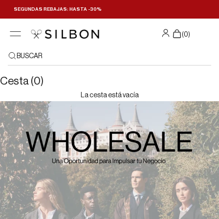
Ir al contenido
SEGUNDAS REBAJAS: HASTA -30%
(
0
)
BUSCAR
¿QUIERES VENDER SILBON EN TU TIENDA?
Cesta (0)
Contacto
La cesta está vacía