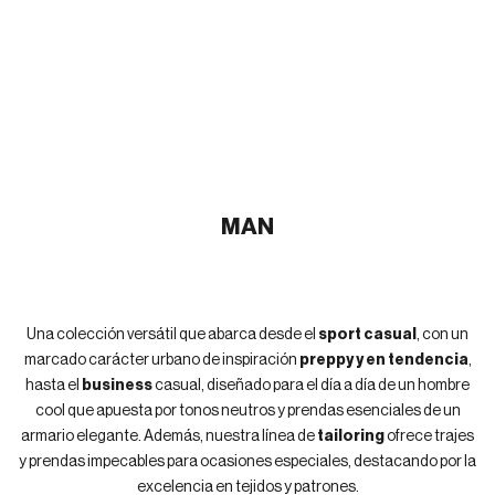
MAN
Una colección versátil que abarca desde el
sport casual
, con un
marcado carácter urbano de inspiración
preppy y en tendencia
,
hasta el
business
casual, diseñado para el día a día de un hombre
cool que apuesta por tonos neutros y prendas esenciales de un
armario elegante. Además, nuestra línea de
tailoring
ofrece trajes
y prendas impecables para ocasiones especiales, destacando por la
excelencia en tejidos y patrones.