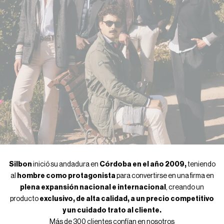
Silbon
inició su andadura en
Córdoba en el año 2009,
teniendo
al
hombre como protagonista
para convertirse en una firma en
plena expansión nacional e internacional
, creando un
producto
exclusivo, de alta calidad, a un precio competitivo
y un cuidado trato al cliente.
Más de 300 clientes confían en nosotros