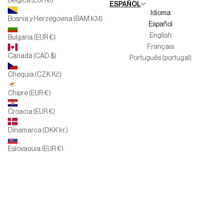
Bélgica (EUR €)
ESPAÑOL
Canal del informante
Idioma
Bosnia y Herzegovina (BAM КМ)
Español
English
Bulgaria (EUR €)
Français
Canadá (CAD $)
Português (portugal)
Chequia (CZK Kč)
Chipre (EUR €)
Croacia (EUR €)
Dinamarca (DKK kr.)
Eslovaquia (EUR €)
Eslovenia (EUR €)
España (EUR €)
Estados Unidos (USD $)