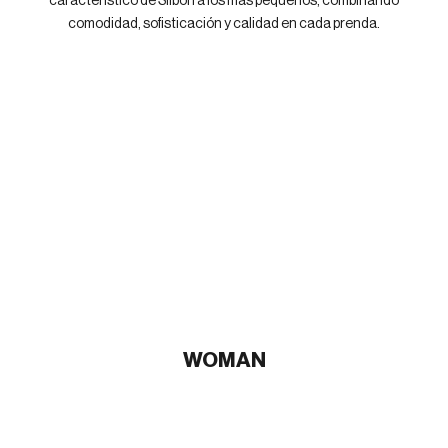
característico de Silbon a los más pequeños, combinando
comodidad, sofisticación y calidad en cada prenda.
WOMAN