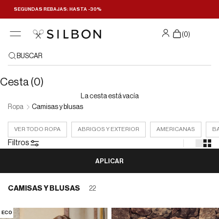
Ir al contenido
SEGUNDAS REBAJAS: HASTA -30%
Filtrar y ordenar
(
0
)
BUSCAR
Cesta (0)
La cesta está vacía
Ropa
Camisas y blusas
VER TODO ROPA
ABRIGOS Y EXTERIOR
AMERICANAS
B
Filtros
APLICAR
CAMISAS Y BLUSAS
22
ECO