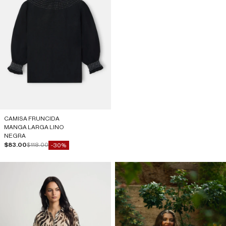
CAMISA FRUNCIDA
MANGA LARGA LINO
NEGRA
Precio de oferta
Precio normal
$83.00
$118.00
-30%