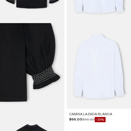
CAMISA LAZADA BLANCA
Precio de oferta
Precio normal
$66.00
$95.00
-31%