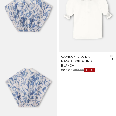
CAMISA FRUNCIDA
#F
+1
MANGA CORTA LINO
BLANCA
Precio de oferta
Precio normal
$83.00
$118.00
-30%