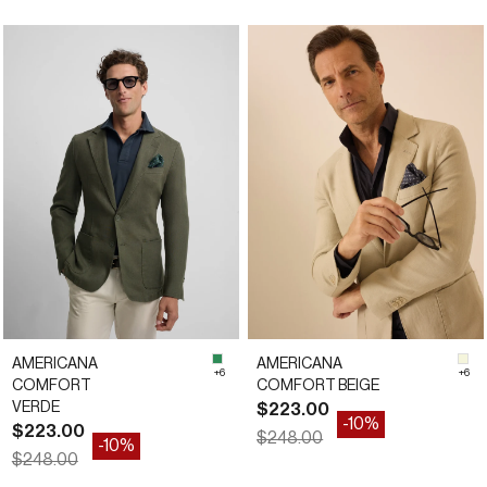
*
*
54
56
58
54
56
58
AMERICANA
AMERICANA
0522D
#2E8B57
#F
+6
+6
COMFORT
COMFORT BEIGE
VERDE
Precio de oferta
$223.00
-10%
Precio de oferta
$223.00
Precio normal
$248.00
-10%
Precio normal
$248.00