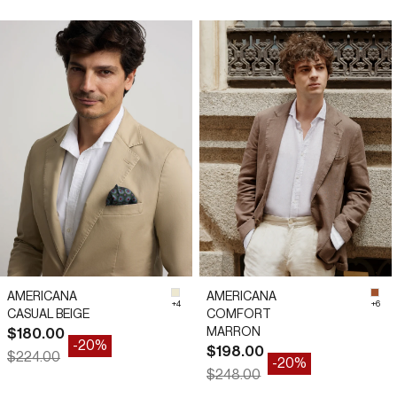
*
*
44
46
48
50
52
54
56
58
AMERICANA
AMERICANA
#EDE8D0
#A
+4
+6
CASUAL BEIGE
COMFORT
Precio de oferta
MARRON
$180.00
-20%
Precio de oferta
$198.00
Precio normal
$224.00
-20%
Precio normal
$248.00