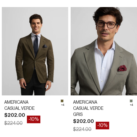
42
44
46
48
54
56
58
60
AMERICANA
AMERICANA
5F5DC
#6a5f31
#7
+4
+4
CASUAL VERDE
CASUAL VERDE
Precio de oferta
GRIS
$202.00
-10%
Precio de oferta
$202.00
Precio normal
$224.00
-10%
Precio normal
$224.00