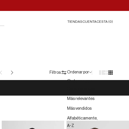
TIENDAS
CESTA (
0
)
CUENTA
Ordenar por
Filtros
Ordenar por
Características
Más relevantes
Más vendidos
Alfabéticamente,
A-Z