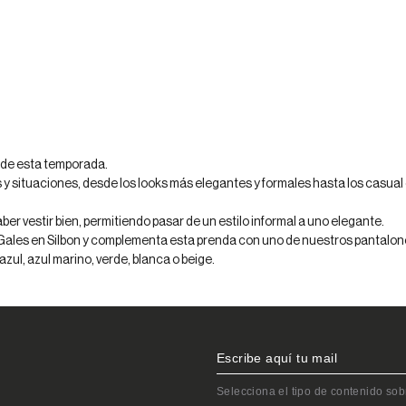
54
56
58
54
56
58
o de esta temporada.
y situaciones, desde los looks más elegantes y formales hasta los casual 
er vestir bien, permitiendo pasar de un estilo informal a uno elegante.
 Gales en Silbon y complementa esta prenda con uno de nuestros
pantalon
l, azul marino, verde, blanca o beige.