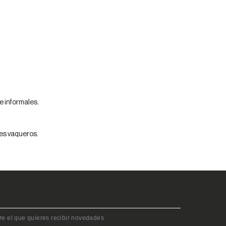
54
56
58
e informales.
es vaqueros
.