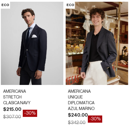
ECO
ECO
AMERICANA
AMERICANA
STRETCH
UNIQUE
CLASICA NAVY
DIPLOMATICA
Precio de oferta
AZUL MARINO
$215.00
-30%
Precio de oferta
$240.00
Precio normal
$307.00
-30%
Precio normal
$342.00
*
42
44
46
48
50
52
42
44
46
48
50
52