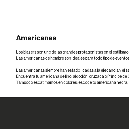
*
*
*
*
*
42
44
46
48
60
42
46
48
54
Americanas
Los blazers son uno de las grandes protagonistas en el estilism
Las americanas de hombre son ideales para todo tipo de eventos 
Las americanas siempre han estado ligadas a la elegancia y el sab
Encuentra tu americana de lino, algodón, cruzada o Príncipe de
Tampoco escatimamos en colores: escoge tu americana negra, azu