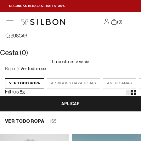
Ir al contenido
SEGUNDAS REBAJAS: HASTA -30%
Filtrar y ordenar
(
0
)
BUSCAR
Cesta (0)
La cesta está vacía
Ropa
Ver todo ropa
VER TODO ROPA
ABRIGOS Y CAZADORAS
AMERICANAS
Filtros
APLICAR
VER TODO ROPA
165