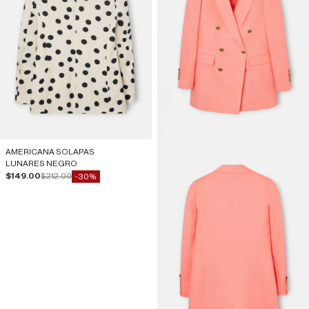
AMERICANA SOLAPAS
LUNARES NEGRO
Precio de oferta
Precio normal
$149.00
$212.00
-30%