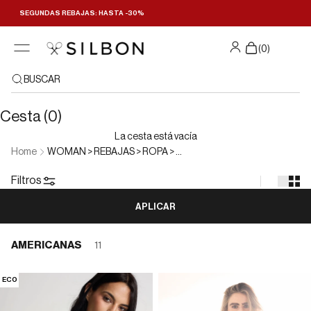
Ir al contenido
SEGUNDAS REBAJAS: HASTA -30%
Filtrar y ordenar
(
0
)
BUSCAR
Cesta (0)
La cesta está vacía
Home
WOMAN > REBAJAS > ROPA > AMERICANAS
Filtros
APLICAR
AMERICANAS
11
ECO