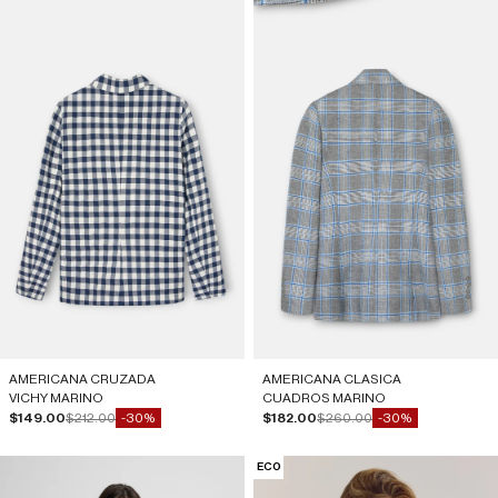
AMERICANA CRUZADA
AMERICANA CLASICA
VICHY MARINO
CUADROS MARINO
Precio de oferta
Precio normal
Precio de oferta
Precio normal
$149.00
$212.00
$182.00
$260.00
-30%
-30%
ECO