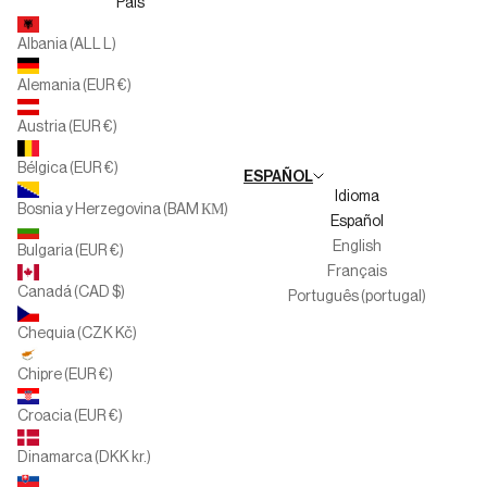
País
Silbon Second Life
Cita Previa
Albania (ALL L)
Multimarca
Alemania (EUR €)
Familias Numerosas
Austria (EUR €)
Trabaja con nosotros
Bélgica (EUR €)
ESPAÑOL
Canal del informante
Idioma
Bosnia y Herzegovina (BAM КМ)
Español
English
Bulgaria (EUR €)
Français
Canadá (CAD $)
Português (portugal)
Chequia (CZK Kč)
Chipre (EUR €)
Croacia (EUR €)
POLOS HASTA-30%
Dinamarca (DKK kr.)