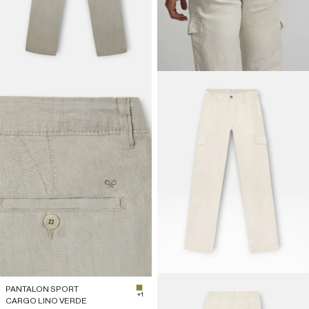
PANTALON SPORT
#8b862e
+1
CARGO LINO VERDE