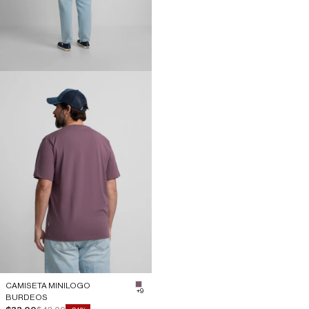
CAMISETA MINILOGO
#7a5b6c
+9
BURDEOS