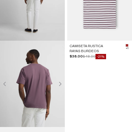
CAMISETA RUSTICA
#A
+1
RAYAS BURDEOS
Precio de oferta
Precio normal
$38.00
$48.00
-21%