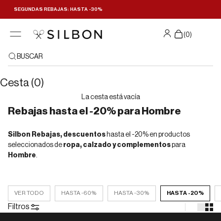
Ir al contenido
SEGUNDAS REBAJAS: HASTA -30%
Filtrar y ordenar
(
0
)
BUSCAR
Cesta (0)
La cesta está vacía
Rebajas hasta el -20% para Hombre
Silbon Rebajas, descuentos
hasta el -20% en productos
seleccionados de
ropa, calzado y complementos
para
Hombre
.
VER TODO
HASTA -60%
HASTA -30%
HASTA -20%
Filtros