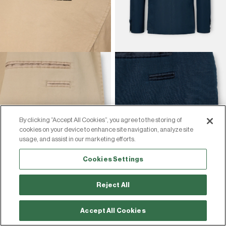
By clicking “Accept All Cookies”, you agree to the storing of
cookies on your device to enhance site navigation, analyze site
usage, and assist in our marketing efforts.
Cookies Settings
Reject All
AMERICANA CASUAL
Accept All Cookies
#EDE8D0
+4
BEIGE