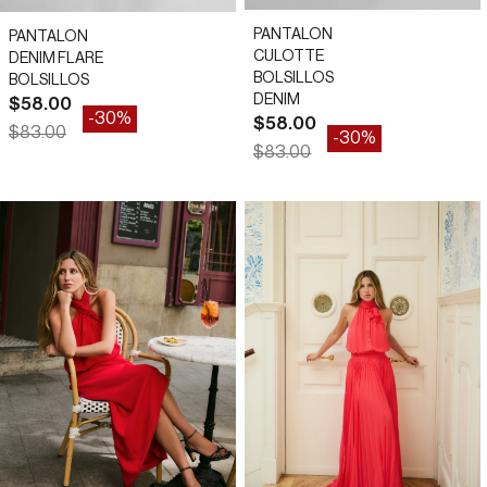
PANTALON
PANTALON
CULOTTE
DENIM FLARE
BOLSILLOS
BOLSILLOS
DENIM
Precio de oferta
$58.00
-30%
Precio de oferta
$58.00
Precio normal
$83.00
-30%
Precio normal
$83.00
*
*
*
36
38
42
*
34
44