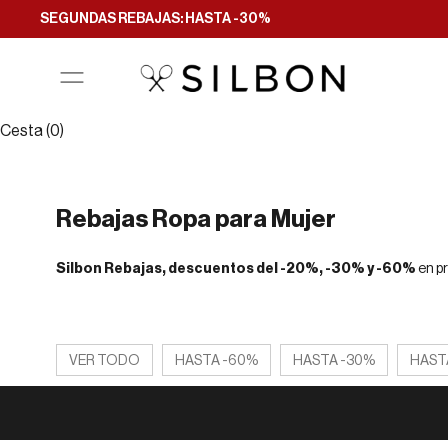
Ir al contenido
SEGUNDAS REBAJAS: HASTA -30%
Filtrar y ordenar
Cesta (0)
Rebajas Ropa para Mujer
Silbon Rebajas, descuentos del -20%, -30% y -60%
en p
VER TODO
HASTA -60%
HASTA -30%
HAST