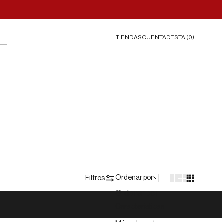
TIENDAS
CESTA (
0
)
CUENTA
Ordenar por
Filtros
Ordenar por
Características