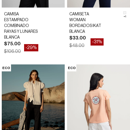
CAMISA
CAMISETA
#F
+1
ESTAMPADO
WOMAN
COMBINADO
BORDADOS IKAT
RAYAS Y LUNARES
BLANCA
BLANCA
Precio de oferta
$33.00
-31%
Precio de oferta
$75.00
Precio normal
$48.00
-29%
Precio normal
$106.00
*
*
34
36
38
40
42
44
XS
S
M
L
XL
XXL
ECO
ECO