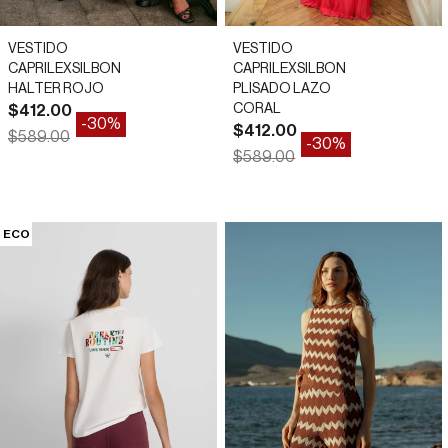
VESTIDO
VESTIDO
CAPRILEXSILBON
CAPRILEXSILBON
HALTER ROJO
PLISADO LAZO
Precio de oferta
CORAL
$412.00
-30%
Precio de oferta
$412.00
Precio normal
$589.00
-30%
Precio normal
$589.00
34
36
38
40
34
36
38
40
ECO