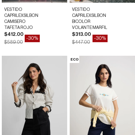
VESTIDO
VESTIDO
CAPRILEXSILBON
CAPRILEXSILBON
CAMISERO
BICOLOR
TAFETA ROJO
VOLANTE MARFIL
Precio de oferta
Precio de oferta
$412.00
$313.00
-30%
-30%
Precio normal
Precio normal
$589.00
$447.00
*
*
34
34
36
38
40
ECO