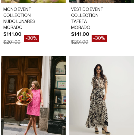
MONO EVENT
VESTIDO EVENT
COLLECTION
COLLECTION
NUDO LUNARES
TAFETA
MORADO
MORADO
Precio de oferta
Precio de oferta
$141.00
$141.00
-30%
-30%
Precio normal
Precio normal
$201.00
$201.00
*
*
34
36
38
40
34
36
38
40
42