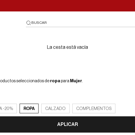
BUSCAR
La cesta está vacía
roductos seleccionados de
ropa
para
Mujer
.
A -20%
ROPA
CALZADO
COMPLEMENTOS
APLICAR