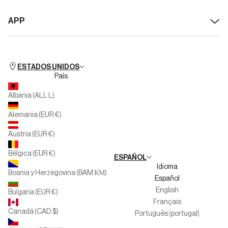
Sobre Silbon
Devoluciones
APP
Transparencia y Sostenibilidad
Desistimiento / cancelar pedido
Disponible para IOS
Silbon Formación - Formación Profesional
Preguntas frecuentes
Disponible para Android
Club People
Horario de Tiendas
ESTADOS UNIDOS
País
Silbon Second Life
Cita Previa
Albania (ALL L)
Multimarca
Alemania (EUR €)
Familias Numerosas
Austria (EUR €)
Trabaja con nosotros
Bélgica (EUR €)
ESPAÑOL
Canal del informante
Idioma
Bosnia y Herzegovina (BAM КМ)
Español
English
Bulgaria (EUR €)
Français
Canadá (CAD $)
Português (portugal)