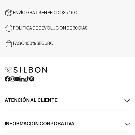
ENVÍO GRATIS EN PEDIDOS +49 €
POLÍTICA DE DEVOLUCION DE 30 DÍAS
PAGO 100% SEGURO
ATENCIÓN AL CLIENTE
Contacto
INFORMACIÓN CORPORATIVA
Envíos