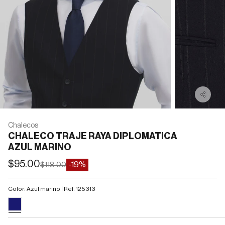
Chalecos
CHALECO TRAJE RAYA DIPLOMATICA
AZUL MARINO
Precio de oferta
$95.00
Precio normal
-19%
$118.00
Color: Azul marino | Ref. 125313
#191970