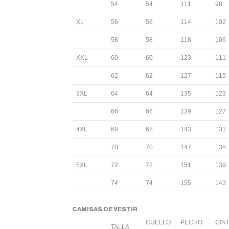
54
54
111
98
XL
56
56
114
102
58
58
118
106
XXL
60
60
123
111
62
62
127
115
3XL
64
64
135
123
66
66
139
127
4XL
68
68
143
131
70
70
147
135
5XL
72
72
151
139
74
74
155
143
CAMISAS DE VESTIR
CUELLO
PECHO
CIN
TALLA