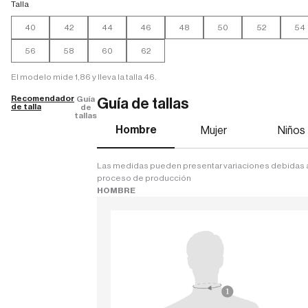
Talla
40
42
44
46
48
50
52
54
56
58
60
62
El modelo mide 1,86 y lleva la talla 46.
Recomendador
Guía
Guía de tallas
de talla
de
tallas
Hombre
Mujer
Niños
Las medidas pueden presentar variaciones debidas 
proceso de producción
HOMBRE