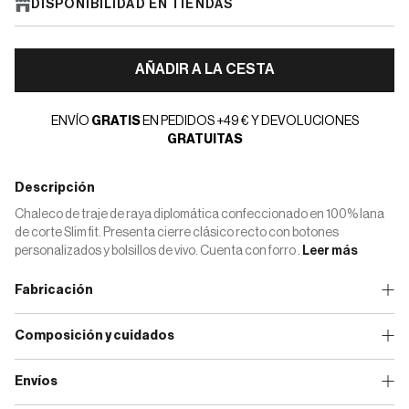
DISPONIBILIDAD EN TIENDAS
AÑADIR A LA CESTA
ENVÍO
GRATIS
EN PEDIDOS +49 € Y DEVOLUCIONES
GRATUITAS
Descripción
Chaleco de traje de raya diplomática confeccionado en 100% lana
de corte Slim fit. Presenta cierre clásico recto con botones
personalizados y bolsillos de vivo. Cuenta con forro .
Leer más
Fabricación
Composición y cuidados
Envíos