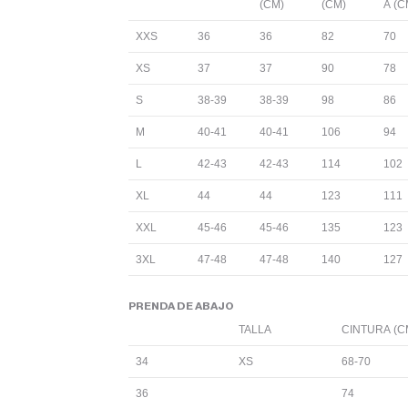
(CM)
(CM)
A (C
XXS
36
36
82
70
XS
37
37
90
78
S
38-39
38-39
98
86
M
40-41
40-41
106
94
L
42-43
42-43
114
102
XL
44
44
123
111
XXL
45-46
45-46
135
123
3XL
47-48
47-48
140
127
PRENDA DE ABAJO
TALLA
CINTURA (C
34
XS
68-70
36
74