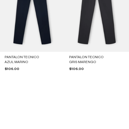
PANTALON TECNICO
PANTALON TECNICO
AZUL MARINO
GRIS MARENGO
Precio de oferta
Precio de oferta
$106.00
$106.00