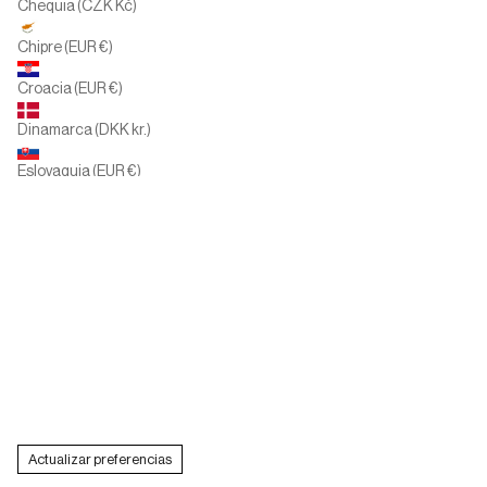
Chequia (CZK Kč)
Chipre (EUR €)
Croacia (EUR €)
Dinamarca (DKK kr.)
Eslovaquia (EUR €)
Eslovenia (EUR €)
España (EUR €)
Estados Unidos (USD $)
Finlandia (EUR €)
Francia (EUR €)
Grecia (EUR €)
Actualizar preferencias
Hungría (HUF Ft)