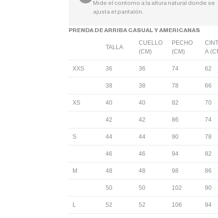
Mide el contorno a la altura natural donde se
ajusta el pantalón.
PRENDA DE ARRIBA CASUAL Y AMERICANAS
CUELLO
PECHO
CIN
TALLA
(CM)
(CM)
A (C
XXS
36
36
74
62
38
38
78
66
XS
40
40
82
70
42
42
86
74
S
44
44
90
78
46
46
94
82
M
48
48
98
86
50
50
102
90
L
52
52
106
94