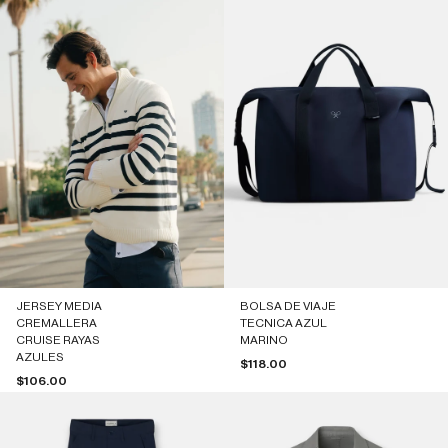
JERSEY MEDIA
BOLSA DE VIAJE
CREMALLERA
TECNICA AZUL
CRUISE RAYAS
MARINO
AZULES
Precio de oferta
$118.00
Precio de oferta
$106.00