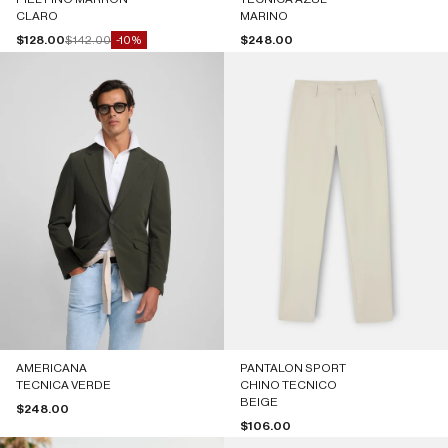
CLARO
MARINO
Precio de oferta
Precio normal
Precio de oferta
$128.00
$142.00
$248.00
-10%
AMERICANA
PANTALON SPORT
TECNICA VERDE
CHINO TECNICO
BEIGE
Precio de oferta
$248.00
Precio de oferta
$106.00