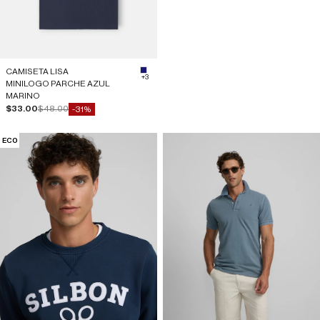
CAMISETA LISA
#191970
+3
MINILOGO PARCHE AZUL
MARINO
Precio de oferta
Precio normal
$33.00
$48.00
-31%
ECO