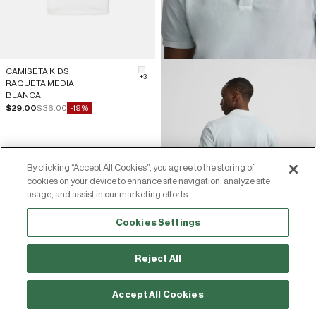
CAMISETA KIDS
#F5F5F5
+3
RAQUETA MEDIA
BLANCA
Precio de oferta
Precio normal
$29.00
$36.00
-19%
By clicking “Accept All Cookies”, you agree to the storing of
cookies on your device to enhance site navigation, analyze site
usage, and assist in our marketing efforts.
Cookies Settings
Reject All
Accept All Cookies