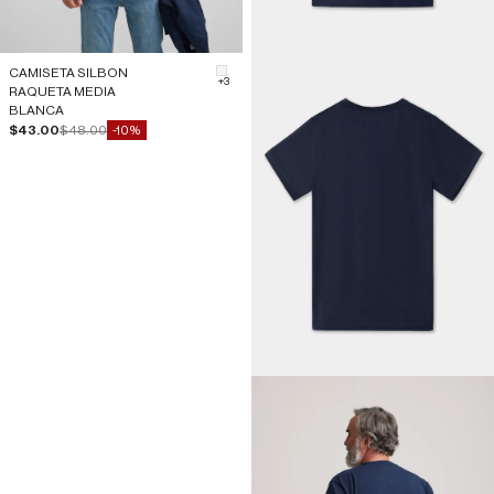
CAMISETA SILBON
#F5F5F5
+3
RAQUETA MEDIA
BLANCA
Precio de oferta
Precio normal
$43.00
$48.00
-10%