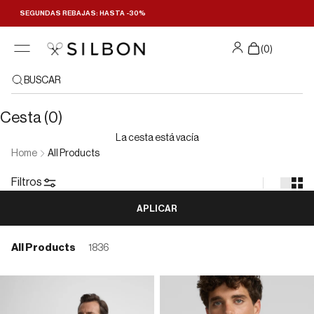
Ir al contenido
SEGUNDAS REBAJAS: HASTA -30%
Filtrar y ordenar
(
0
)
BUSCAR
Cesta (0)
La cesta está vacía
Home
All Products
Filtros
APLICAR
All Products
1836