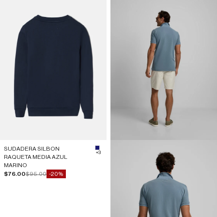
SUDADERA SILBON
#191970
+3
RAQUETA MEDIA AZUL
MARINO
Precio de oferta
Precio normal
$76.00
$95.00
-20%