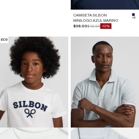
CAMISETA SILBON
#1
+9
MINILOGO AZUL MARINO
Precio de oferta
Precio normal
$38.00
$42.00
-10%
ECO