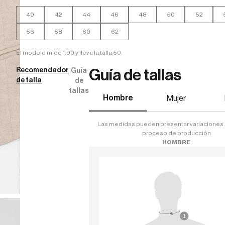
40
42
44
46
48
50
52
56
58
60
62
El modelo mide 1,90 y lleva la talla 50.
Recomendador
Guía
Guía de tallas
de talla
de
tallas
Hombre
Mujer
Las medidas pueden presentar variaciones 
proceso de producción
HOMBRE