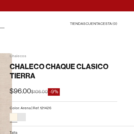
TIENDAS
CESTA (
0
)
CUENTA
Chalecos
CHALECO CHAQUE CLASICO
TIERRA
Precio de oferta
$96.00
Precio normal
-9%
$106.00
Color: Arena | Ref. 121426
#FDF5E6
#E6E6E6
Talla