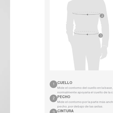
CUELLO
Mide el contorno del cuello en la base
normalmente apoyaría el cuello de la 
PECHO
Mide el contorno por la parte más anch
pecho, por debajo de las axilas.
CINTURA