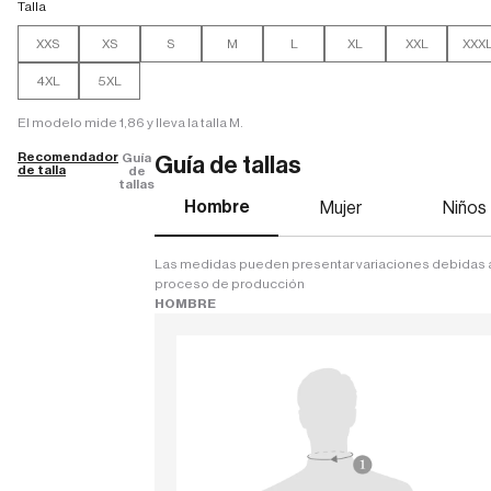
Talla
XXS
XS
S
M
L
XL
XXL
XXX
4XL
5XL
El modelo mide 1,86 y lleva la talla M.
Recomendador
Guía
Guía de tallas
de talla
de
tallas
Hombre
Mujer
Niños
Las medidas pueden presentar variaciones debidas 
proceso de producción
HOMBRE