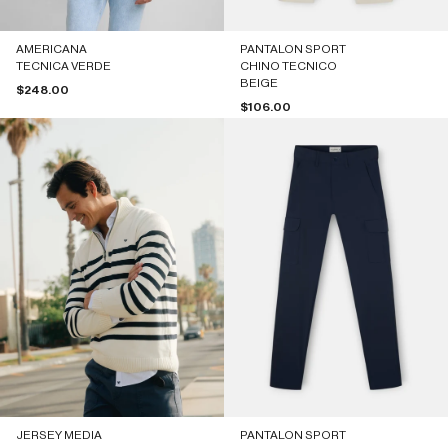
AMERICANA
PANTALON SPORT
TECNICA VERDE
CHINO TECNICO
BEIGE
Precio de oferta
$248.00
Precio de oferta
$106.00
JERSEY MEDIA
PANTALON SPORT