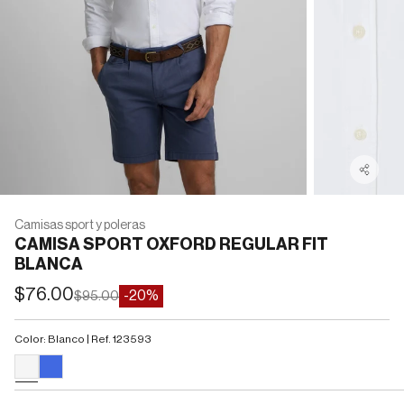
Camisas sport y poleras
CAMISA SPORT OXFORD REGULAR FIT
BLANCA
Precio de oferta
$76.00
Precio normal
-20%
$95.00
Color: Blanco | Ref. 123593
#F5F5F5
#4169E1