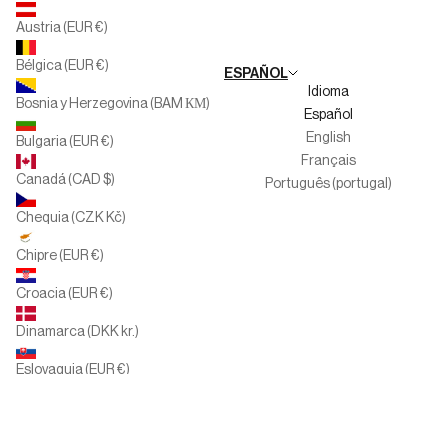
Familias Numerosas
Austria (EUR €)
Trabaja con nosotros
Bélgica (EUR €)
ESPAÑOL
Canal del informante
Idioma
Bosnia y Herzegovina (BAM КМ)
Español
English
Bulgaria (EUR €)
Français
Canadá (CAD $)
Português (portugal)
Chequia (CZK Kč)
Chipre (EUR €)
Croacia (EUR €)
Dinamarca (DKK kr.)
Eslovaquia (EUR €)
Eslovenia (EUR €)
España (EUR €)