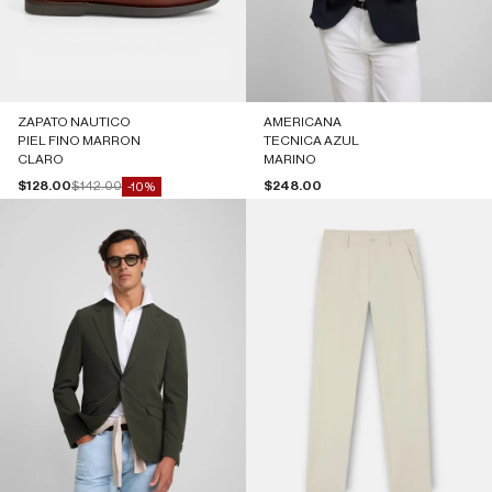
ZAPATO NAUTICO
AMERICANA
PIEL FINO MARRON
TECNICA AZUL
CLARO
MARINO
Precio de oferta
Precio normal
Precio de oferta
$128.00
$142.00
$248.00
-10%