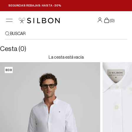
Ir al contenido
SEGUNDAS REBAJAS: HASTA -30%
(
0
)
BUSCAR
Cesta (0)
La cesta está vacía
ECO