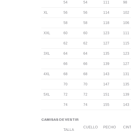
54
54
111
98
XL
56
56
114
102
58
58
118
106
XXL
60
60
123
111
62
62
127
115
3XL
64
64
135
123
66
66
139
127
4XL
68
68
143
131
70
70
147
135
5XL
72
72
151
139
74
74
155
143
CAMISAS DE VESTIR
CUELLO
PECHO
CIN
TALLA