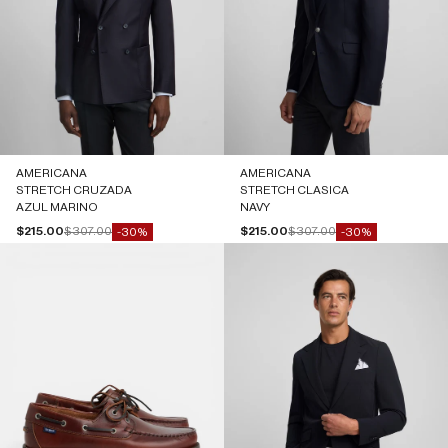
AMERICANA
AMERICANA
STRETCH CRUZADA
STRETCH CLASICA
AZUL MARINO
NAVY
Precio de oferta
Precio normal
Precio de oferta
Precio normal
$215.00
$307.00
$215.00
$307.00
-30%
-30%