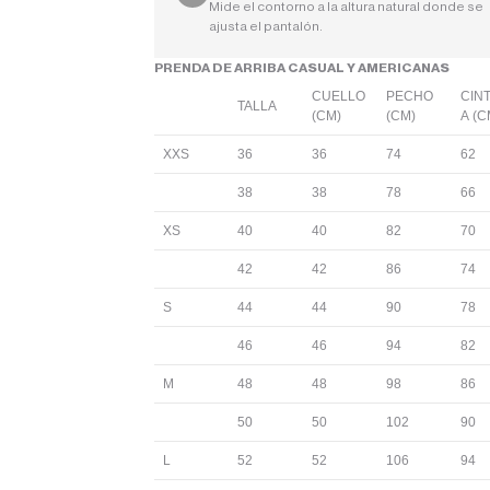
Mide el contorno a la altura natural donde se
ajusta el pantalón.
PRENDA DE ARRIBA CASUAL Y AMERICANAS
CUELLO
PECHO
CIN
TALLA
(CM)
(CM)
A (C
XXS
36
36
74
62
38
38
78
66
XS
40
40
82
70
42
42
86
74
S
44
44
90
78
46
46
94
82
M
48
48
98
86
50
50
102
90
L
52
52
106
94