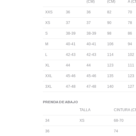
(CM)
(CM)
A (C
XXS
36
36
82
70
XS
37
37
90
78
S
38-39
38-39
98
86
M
40-41
40-41
106
94
L
42-43
42-43
114
102
XL
44
44
123
111
XXL
45-46
45-46
135
123
3XL
47-48
47-48
140
127
PRENDA DE ABAJO
TALLA
CINTURA (C
34
XS
68-70
36
74