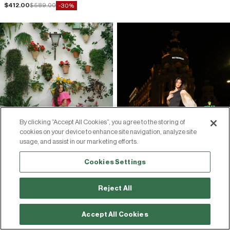
Precio de oferta
Precio normal
$412.00
$589.00
-30%
By clicking “Accept All Cookies”, you agree to the storing of
cookies on your device to enhance site navigation, analyze site
usage, and assist in our marketing efforts.
Cookies Settings
Reject All
Accept All Cookies