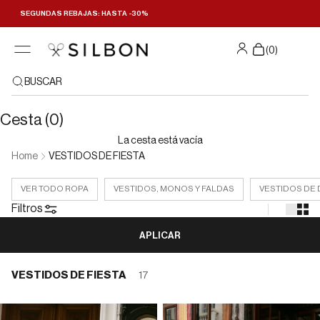
Ir al contenido
SEGUNDAS REBAJAS: HASTA -30%
Filtrar y ordenar
(
0
)
BUSCAR
Cesta (0)
La cesta está vacía
Home
VESTIDOS DE FIESTA
VER TODO ROPA
VESTIDOS, MONOS Y FALDAS
VESTIDOS DE 
Filtros
APLICAR
VESTIDOS DE FIESTA
17