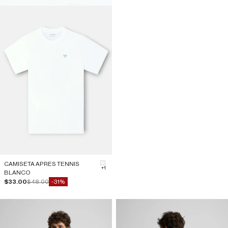
CAMISETA APRES TENNIS
#F5F5F5
+1
BLANCO
Precio de oferta
Precio normal
$33.00
$48.00
-31%