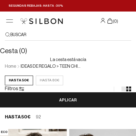
Ir al contenido
SEGUNDAS REBAJAS: HASTA -30%
Filtrar y ordenar
(
0
)
BUSCAR
Cesta (0)
La cesta está vacía
Home
IDEAS DE REGALO > TEEN CHICO > HASTA 50€
HASTA 50€
HASTA 80€
Filtros
APLICAR
HASTA 50€
92
ECO