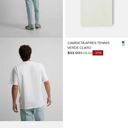
CAMISETA APRES TENNIS
#2
+1
VERDE CLARO
Precio de oferta
Precio normal
$33.00
$48.00
-31%