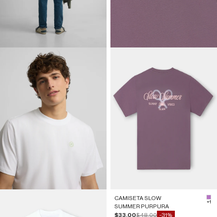
CAMISETA SLOW
#b
+1
SUMMER PURPURA
Precio de oferta
Precio normal
$33.00
$48.00
-31%