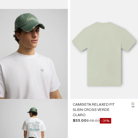
CAMISETA RELAXED FIT
#d
+1
SLBN CROSS VERDE
CLARO
Precio de oferta
Precio normal
$33.00
$48.00
-31%