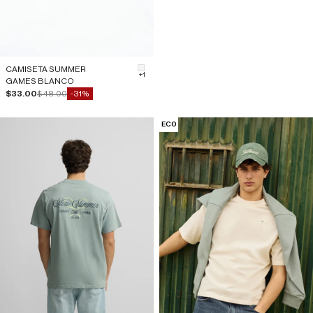
CAMISETA SUMMER
#F5F5F5
+1
GAMES BLANCO
Precio de oferta
Precio normal
$33.00
$48.00
-31%
ECO