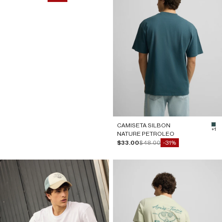
CAMISETA SILBON
#2
+1
NATURE PETROLEO
Precio de oferta
Precio normal
$33.00
$48.00
-31%