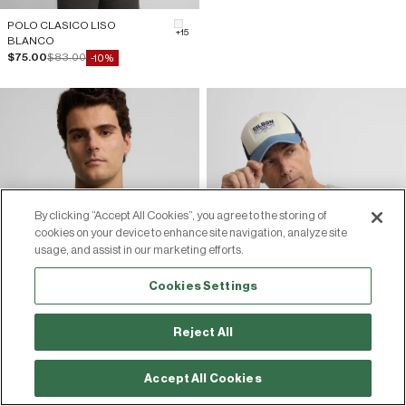
POLO CLASICO LISO
#F5F5F5
+15
BLANCO
Precio de oferta
Precio normal
$75.00
$83.00
-10%
By clicking “Accept All Cookies”, you agree to the storing of
cookies on your device to enhance site navigation, analyze site
usage, and assist in our marketing efforts.
Cookies Settings
Reject All
Accept All Cookies