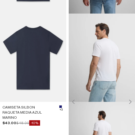
CAMISETA SILBON
#191970
+3
RAQUETA MEDIA AZUL
MARINO
Precio de oferta
Precio normal
$43.00
$48.00
-10%