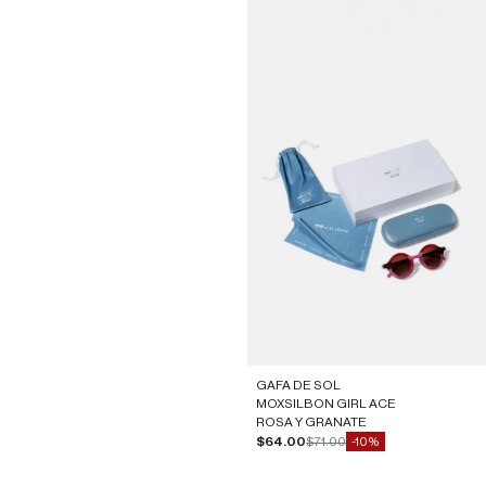
GAFA DE SOL
MOXSILBON GIRL ACE
ROSA Y GRANATE
Precio de oferta
Precio normal
$64.00
$71.00
-10%