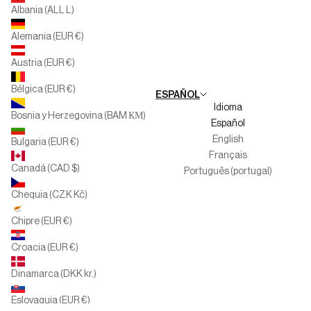
Albania (ALL L)
Multimarca
Alemania (EUR €)
Familias Numerosas
Austria (EUR €)
Trabaja con nosotros
Bélgica (EUR €)
ESPAÑOL
Canal del informante
Idioma
Bosnia y Herzegovina (BAM КМ)
Español
English
Bulgaria (EUR €)
Français
Canadá (CAD $)
Português (portugal)
Chequia (CZK Kč)
Chipre (EUR €)
Croacia (EUR €)
Dinamarca (DKK kr.)
Eslovaquia (EUR €)