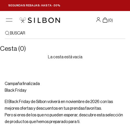
Ir al contenido
SEGUNDAS REBAJAS: HASTA -30%
Filtrar y ordenar
(
0
)
BUSCAR
Cesta (0)
La cesta está vacía
Campaña finalizada
Black Friday
El Black Friday de Silbon volverá en noviembre de 2026 con las
mejores ofertas y descuentos en tus prendas favoritas.
Pero si eres de los que no pueden esperar, descubre esta selección
de productos que hemos preparado para ti.