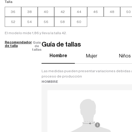
Talla
36
38
40
42
44
46
48
50
52
54
56
58
60
El modelo mide 1,86 y lleva la talla 42.
Recomendador
Guía
Guía de tallas
de talla
de
tallas
Hombre
Mujer
Niños
Las medidas pueden presentar variaciones debidas 
proceso de producción
HOMBRE