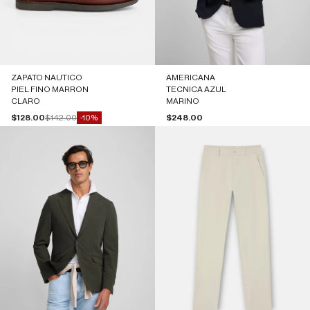
ZAPATO NAUTICO
AMERICANA
PIEL FINO MARRON
TECNICA AZUL
CLARO
MARINO
Precio de oferta
Precio normal
Precio de oferta
$128.00
$142.00
$248.00
-10%