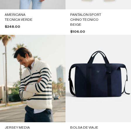
AMERICANA
PANTALON SPORT
TECNICA VERDE
CHINO TECNICO
BEIGE
Precio de oferta
$248.00
Precio de oferta
$106.00
JERSEY MEDIA
BOLSA DE VIAJE