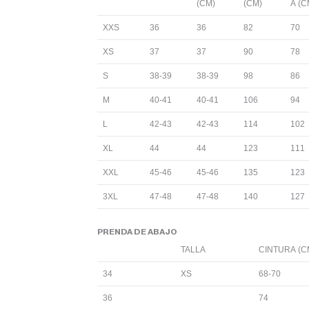
(CM)
(CM)
A (C
XXS
36
36
82
70
XS
37
37
90
78
S
38-39
38-39
98
86
M
40-41
40-41
106
94
L
42-43
42-43
114
102
XL
44
44
123
111
XXL
45-46
45-46
135
123
3XL
47-48
47-48
140
127
PRENDA DE ABAJO
TALLA
CINTURA (C
34
XS
68-70
36
74