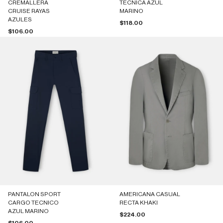
CREMALLERA
TECNICA AZUL
CRUISE RAYAS
MARINO
AZULES
Precio de oferta
$118.00
Precio de oferta
$106.00
PANTALON SPORT
AMERICANA CASUAL
CARGO TECNICO
RECTA KHAKI
AZUL MARINO
Precio de oferta
$224.00
Precio de oferta