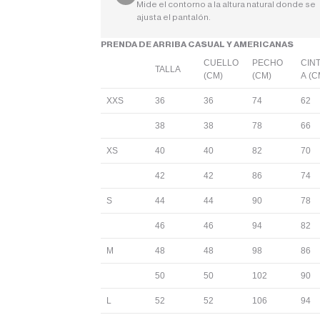
Mide el contorno a la altura natural donde se
ajusta el pantalón.
PRENDA DE ARRIBA CASUAL Y AMERICANAS
CUELLO
PECHO
CIN
TALLA
(CM)
(CM)
A (C
XXS
36
36
74
62
38
38
78
66
XS
40
40
82
70
42
42
86
74
S
44
44
90
78
46
46
94
82
M
48
48
98
86
50
50
102
90
L
52
52
106
94