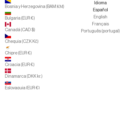
Canal del informante
Idioma
Bosnia y Herzegovina (BAM КМ)
Español
English
Bulgaria (EUR €)
Français
Canadá (CAD $)
Português (portugal)
Chequia (CZK Kč)
Chipre (EUR €)
Croacia (EUR €)
Dinamarca (DKK kr.)
Eslovaquia (EUR €)
Eslovenia (EUR €)
España (EUR €)
Estados Unidos (USD $)
Finlandia (EUR €)