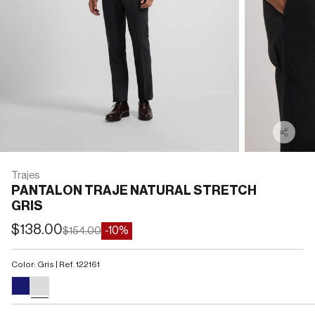
Trajes
PANTALON TRAJE NATURAL STRETCH
GRIS
Precio de oferta
$138.00
Precio normal
-10%
$154.00
Color: Gris | Ref. 122161
#191970
#DCDCDC