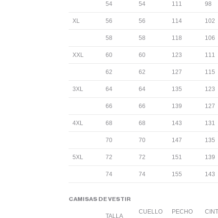
54
54
111
98
XL
56
56
114
102
58
58
118
106
XXL
60
60
123
111
62
62
127
115
3XL
64
64
135
123
66
66
139
127
4XL
68
68
143
131
70
70
147
135
5XL
72
72
151
139
74
74
155
143
CAMISAS DE VESTIR
CUELLO
PECHO
CIN
TALLA