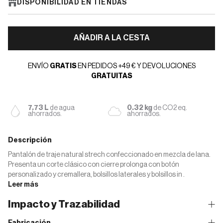
DISPONIBILIDAD EN TIENDAS
AÑADIR A LA CESTA
ENVÍO
GRATIS
EN PEDIDOS +49 € Y DEVOLUCIONES
GRATUITAS
7.73 L
de agua
0.32 kg
de CO2 eq.
ahorrados.
ahorrados.
Descripción
Pantalón de traje natural strech confeccionado en mezcla de lana.
Presenta un corte clásico con cierre prolonga con botón
personalizado y cremallera, bolsillos laterales y bolsillos in .
Leer más
Impacto y Trazabilidad
Fabricación