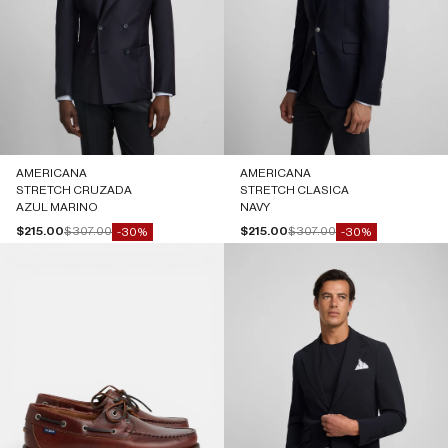
AMERICANA
AMERICANA
STRETCH CRUZADA
STRETCH CLASICA
AZUL MARINO
NAVY
Precio de oferta
Precio normal
Precio de oferta
Precio normal
$215.00
$307.00
$215.00
$307.00
-30%
-30%