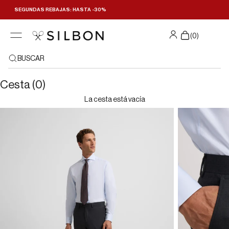
Ir al contenido
SEGUNDAS REBAJAS: HASTA -30%
(
0
)
BUSCAR
Cesta (0)
La cesta está vacía