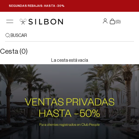
Ir al contenido
SEGUNDAS REBAJAS: HASTA -30%
(
0
)
BUSCAR
Cesta (0)
La cesta está vacía