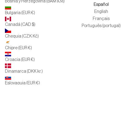
Bosnia y Herzegovina (BAM КМ)
Español
English
Bulgaria (EUR €)
Français
Canadá (CAD $)
Português (portugal)
Chequia (CZK Kč)
Chipre (EUR €)
Croacia (EUR €)
Dinamarca (DKK kr.)
Eslovaquia (EUR €)
Eslovenia (EUR €)
España (EUR €)
Estados Unidos (USD $)
Finlandia (EUR €)