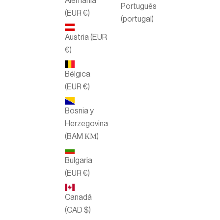
Alemania
Português
(EUR €)
(portugal)
Austria (EUR
€)
Bélgica
(EUR €)
Bosnia y
Herzegovina
(BAM КМ)
Bulgaria
(EUR €)
Canadá
(CAD $)