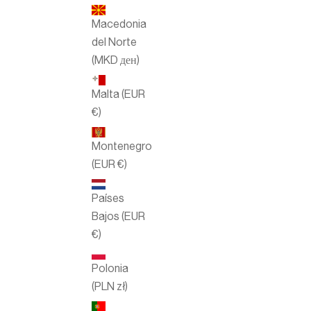
Macedonia
del Norte
(MKD ден)
Malta (EUR
€)
Montenegro
(EUR €)
Países
Bajos (EUR
€)
Polonia
(PLN zł)