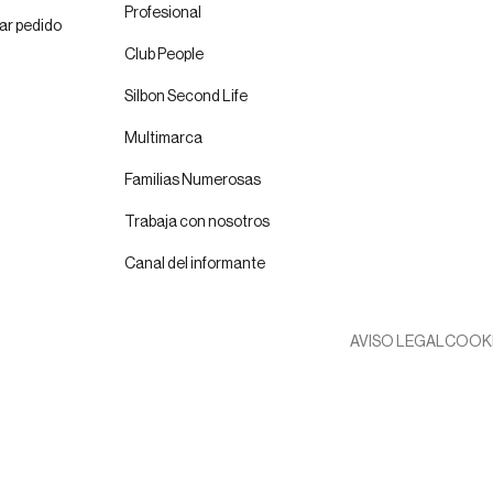
Profesional
ar pedido
Club People
Silbon Second Life
Multimarca
Familias Numerosas
Trabaja con nosotros
Canal del informante
AVISO LEGAL
COOK