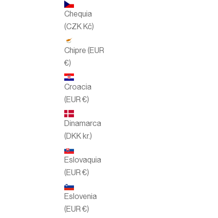
Chequia
(CZK Kč)
Chipre (EUR
€)
Croacia
(EUR €)
Dinamarca
(DKK kr.)
Eslovaquia
(EUR €)
Eslovenia
(EUR €)