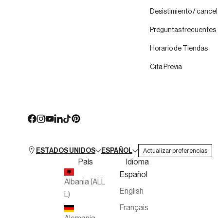
Desistimiento / cancel
Preguntas frecuentes
Horario de Tiendas
Cita Previa
ESTADOS UNIDOS
ESPAÑOL
Actualizar preferencias
País
Idioma
Español
Albania (ALL
English
L)
Français