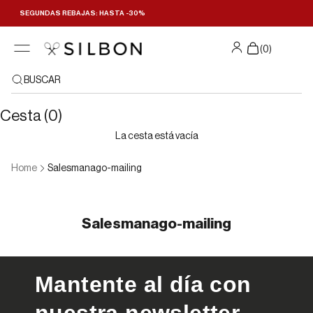
Ir al contenido
SEGUNDAS REBAJAS: HASTA -30%
(
0
)
BUSCAR
Cesta (0)
La cesta está vacía
Home
Salesmanago-mailing
Salesmanago-mailing