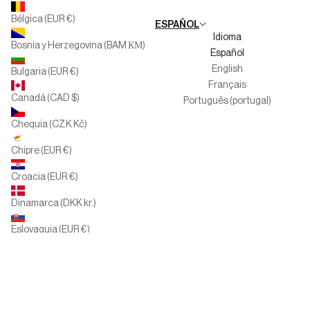
Trabaja con nosotros
Bélgica (EUR €)
ESPAÑOL
Canal del informante
Idioma
Bosnia y Herzegovina (BAM КМ)
Español
English
Bulgaria (EUR €)
Français
Canadá (CAD $)
Português (portugal)
Chequia (CZK Kč)
Chipre (EUR €)
Croacia (EUR €)
Dinamarca (DKK kr.)
Eslovaquia (EUR €)
Eslovenia (EUR €)
España (EUR €)
Estados Unidos (USD $)