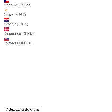
Chequia (CZK Kč)
Chipre (EUR €)
Croacia (EUR €)
Dinamarca (DKK kr.)
Eslovaquia (EUR €)
Eslovenia (EUR €)
España (EUR €)
Estados Unidos (USD $)
Finlandia (EUR €)
Francia (EUR €)
Grecia (EUR €)
Actualizar preferencias
Hungría (HUF Ft)