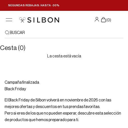
Ir al contenido
SEGUNDAS REBAJAS: HASTA -30%
Filtrar y ordenar
(
0
)
BUSCAR
Cesta (0)
La cesta está vacía
Campaña finalizada
Black Friday
El Black Friday de Silbon volverá en noviembre de 2026 con las
mejores ofertas y descuentos en tus prendas favoritas.
Pero si eres de los que no pueden esperar, descubre esta selección
de productos que hemos preparado para ti.