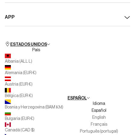
Sobre Silbon
Devoluciones
APP
Transparencia y Sostenibilidad
Desistimiento / cancelar pedido
Disponible para IOS
Silbon Formación - Formación Profesional
Preguntas frecuentes
Disponible para Android
Club People
Horario de Tiendas
ESTADOS UNIDOS
País
Silbon Second Life
Cita Previa
Albania (ALL L)
Multimarca
Alemania (EUR €)
Familias Numerosas
Austria (EUR €)
Trabaja con nosotros
Bélgica (EUR €)
ESPAÑOL
Canal del informante
Idioma
Bosnia y Herzegovina (BAM КМ)
Español
English
Bulgaria (EUR €)
Français
Canadá (CAD $)
Português (portugal)