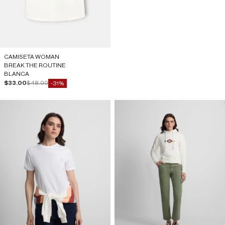
CAMISETA WOMAN
BREAK THE ROUTINE
BLANCA
Precio de oferta
Precio normal
$33.00
$48.00
-31%