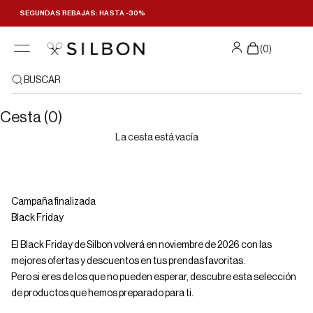
Ir al contenido
SEGUNDAS REBAJAS: HASTA -30%
Filtrar y ordenar
(
0
)
BUSCAR
Cesta (0)
La cesta está vacía
Campaña finalizada
Black Friday
El Black Friday de Silbon volverá en noviembre de 2026 con las
mejores ofertas y descuentos en tus prendas favoritas.
Pero si eres de los que no pueden esperar, descubre esta selección
de productos que hemos preparado para ti.