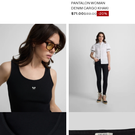
PANTALON WOMAN
DENIM CARGO KHAKI
Precio de oferta
Precio normal
$71.00
$89.00
-20%