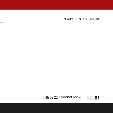
TIENDAS
CESTA (
0
)
CUENTA
Ordenar por
Filtros
Ordenar por
Características