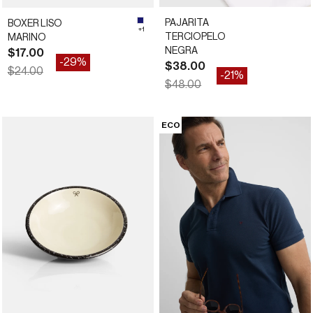
PAJARITA
BOXER LISO
91970
#191970
+1
TERCIOPELO
MARINO
NEGRA
Precio de oferta
$17.00
-29%
Precio de oferta
$38.00
Precio normal
$24.00
-21%
Precio normal
$48.00
ST
ECO
S
M
L
XL