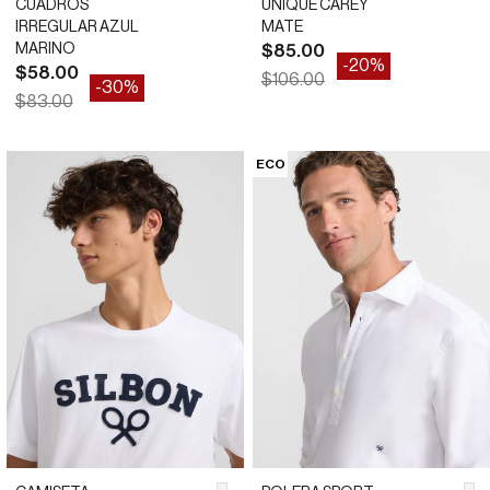
a antiguo(a)
CUADROS
UNIQUE CAREY
IRREGULAR AZUL
MATE
MARINO
Precio de oferta
$85.00
-20%
Precio de oferta
$58.00
Precio normal
$106.00
-30%
Precio normal
$83.00
ST
ST
ECO