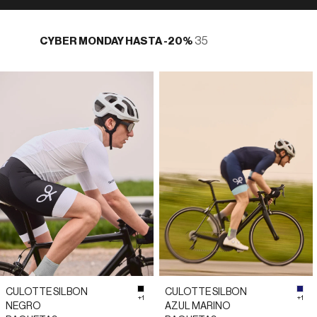
35
CYBER MONDAY HASTA -20%
CULOTTE SILBON
CULOTTE SILBON
#000000
#1
+1
+1
NEGRO
AZUL MARINO