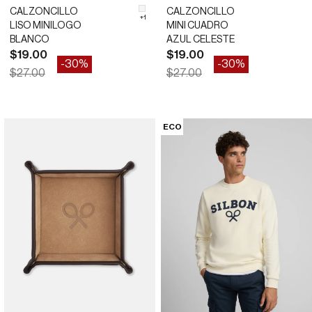
CALZONCILLO
CALZONCILLO
#F5F5F5
+1
LISO MINILOGO
MINI CUADRO
BLANCO
AZUL CELESTE
Precio de oferta
Precio de oferta
$19.00
$19.00
-30%
-30%
Precio normal
Precio normal
$27.00
$27.00
S
M
L
XL
S
L
XL
ECO