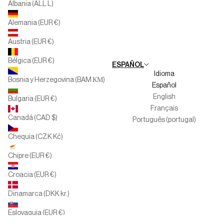
Albania (ALL L)
Multimarca
Alemania (EUR €)
Familias Numerosas
Austria (EUR €)
Trabaja con nosotros
Bélgica (EUR €)
ESPAÑOL
Canal del informante
Idioma
Bosnia y Herzegovina (BAM КМ)
Español
English
Bulgaria (EUR €)
Français
Canadá (CAD $)
Português (portugal)
Chequia (CZK Kč)
Chipre (EUR €)
Croacia (EUR €)
Dinamarca (DKK kr.)
Eslovaquia (EUR €)