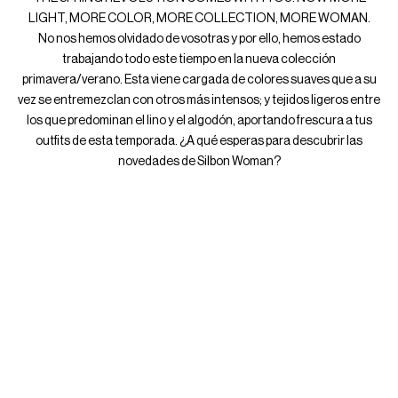
LIGHT, MORE COLOR, MORE COLLECTION, MORE WOMAN.
No nos hemos olvidado de vosotras y por ello, hemos estado
trabajando todo este tiempo en la nueva colección
primavera/verano. Esta viene cargada de colores suaves que a su
vez se entremezclan con otros más intensos; y tejidos ligeros entre
los que predominan el lino y el algodón, aportando frescura a tus
outfits de esta temporada. ¿A qué esperas para descubrir las
novedades de Silbon Woman?