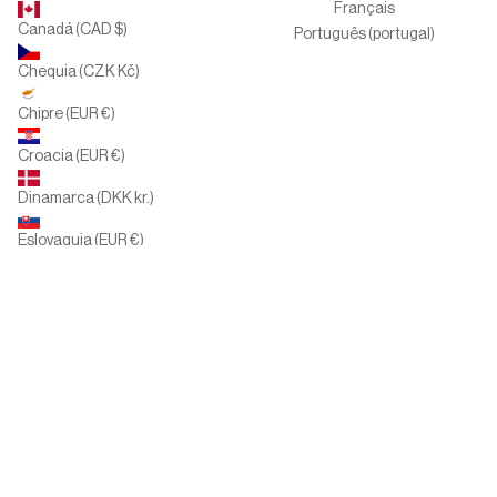
Français
Canadá (CAD $)
Português (portugal)
Chequia (CZK Kč)
Chipre (EUR €)
Croacia (EUR €)
Dinamarca (DKK kr.)
Eslovaquia (EUR €)
Eslovenia (EUR €)
España (EUR €)
Estados Unidos (USD $)
Finlandia (EUR €)
Francia (EUR €)
Grecia (EUR €)