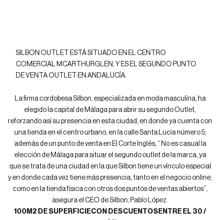
SILBON OUTLET ESTÁ SITUADO EN EL CENTRO
COMERCIAL MCARTHURGLEN, Y ES EL SEGUNDO PUNTO
DE VENTA OUTLET EN ANDALUCÍA.
La firma cordobesa Silbon, especializada en moda masculina, ha
elegido la capital de Málaga para abrir su segundo Outlet,
reforzando así su presencia en esta ciudad, en donde ya cuenta con
una tienda en el centro urbano, en la calle Santa Lucía número 5;
además de un punto de venta en El Corte Inglés, “ No es casual la
elección de Málaga para situar el segundo outlet de la marca, ya
que se trata de una ciudad en la que Silbon tiene un vínculo especial
y en donde cada vez tiene más presencia, tanto en el negocio online,
como en la tienda física con otros dos puntos de ventas abiertos”,
asegura el CEO de Silbon, Pablo López.
100M2 DE SUPERFICIECON DESCUENTOSENTRE EL 30 /