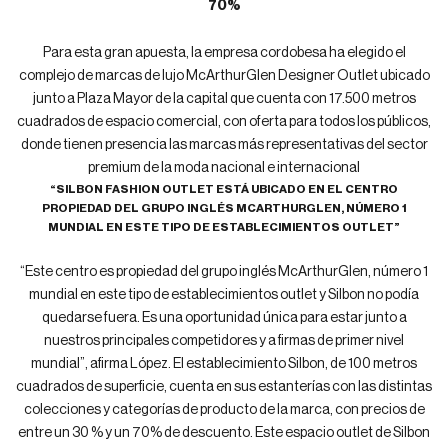
70%
Para esta gran apuesta, la empresa cordobesa ha elegido el
complejo de marcas de lujo McArthurGlen Designer Outlet ubicado
junto a Plaza Mayor de la capital que cuenta con 17.500 metros
cuadrados de espacio comercial, con oferta para todos los públicos,
donde tienen presencia las marcas más representativas del sector
premium de la moda nacional e internacional
“SILBON FASHION OUTLET ESTÁ UBICADO EN EL CENTRO
PROPIEDAD DEL GRUPO INGLÉS MCARTHURGLEN, NÚMERO 1
MUNDIAL EN ESTE TIPO DE ESTABLECIMIENTOS OUTLET”
“Este centro es propiedad del grupo inglés McArthurGlen, número 1
mundial en este tipo de establecimientos outlet y Silbon no podía
quedarse fuera. Es una oportunidad única para estar junto a
nuestros principales competidores y a firmas de primer nivel
mundial”, afirma López. El establecimiento Silbon, de 100 metros
cuadrados de superficie, cuenta en sus estanterías con las distintas
colecciones y categorías de producto de la marca, con precios de
entre un 30 % y un 70% de descuento. Este espacio outlet de Silbon