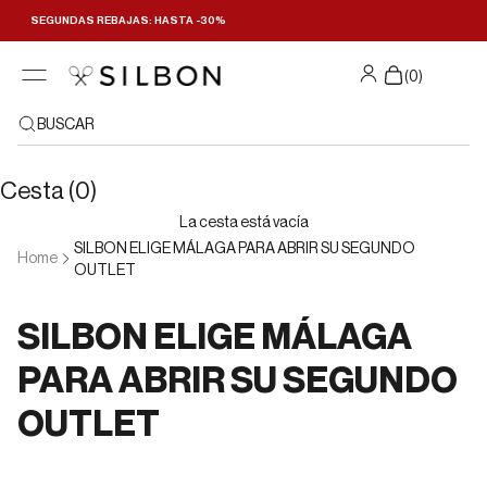
Ir al contenido
SEGUNDAS REBAJAS: HASTA -30%
(
0
)
BUSCAR
Cesta (0)
La cesta está vacía
SILBON ELIGE MÁLAGA PARA ABRIR SU SEGUNDO
Home
OUTLET
SILBON ELIGE MÁLAGA
PARA ABRIR SU SEGUNDO
OUTLET