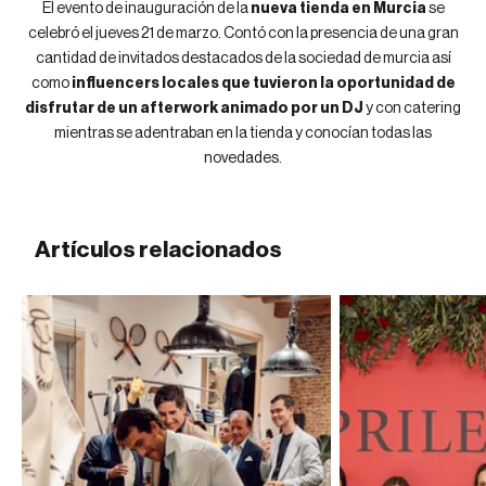
El evento de inauguración de la
nueva tienda en Murcia
se
celebró el jueves 21 de marzo. Contó con la presencia de una gran
cantidad de invitados destacados de la sociedad de murcia así
como
influencers locales que tuvieron la oportunidad de
disfrutar de un afterwork animado por un DJ
y con catering
mientras se adentraban en la tienda y conocían todas las
novedades.
Artículos relacionados