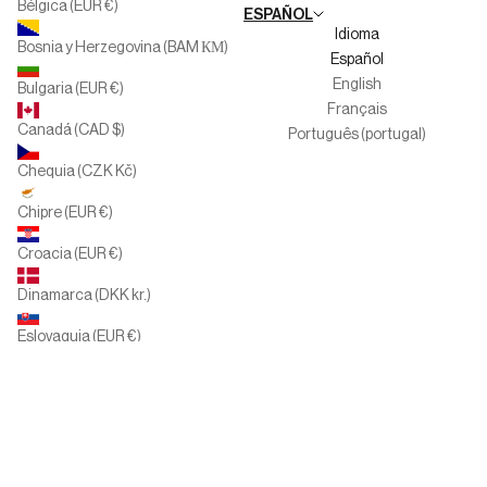
Bélgica (EUR €)
ESPAÑOL
Canal del informante
Idioma
Bosnia y Herzegovina (BAM КМ)
Español
English
Bulgaria (EUR €)
Français
Canadá (CAD $)
Português (portugal)
Chequia (CZK Kč)
Chipre (EUR €)
Croacia (EUR €)
Dinamarca (DKK kr.)
Eslovaquia (EUR €)
Eslovenia (EUR €)
España (EUR €)
Estados Unidos (USD $)