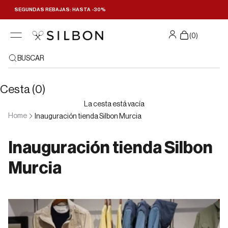
Ir al contenido
SEGUNDAS REBAJAS: HASTA -30%
(
0
)
BUSCAR
Cesta (0)
La cesta está vacía
Home
Inauguración tienda Silbon Murcia
Inauguración tienda Silbon
Murcia