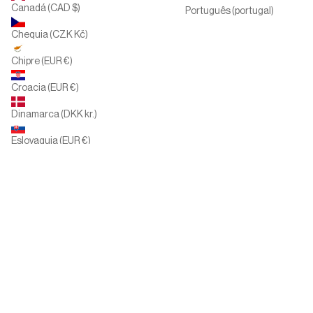
Canadá (CAD $)
Português (portugal)
Chequia (CZK Kč)
Chipre (EUR €)
Croacia (EUR €)
Dinamarca (DKK kr.)
Eslovaquia (EUR €)
Eslovenia (EUR €)
España (EUR €)
Estados Unidos (USD $)
Finlandia (EUR €)
Francia (EUR €)
Grecia (EUR €)