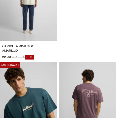
CAMISETA MINILOGO
AMARILLO
Precio de oferta
Precio normal
22,90 €
24,90 €
-8%
2AS REBAJAS