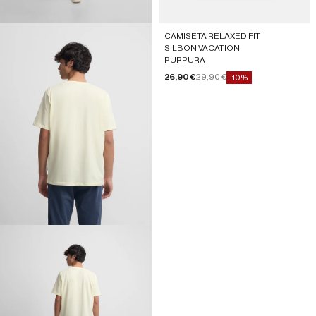
CAMISETA RELAXED FIT
SILBON VACATION
PURPURA
Precio de oferta
Precio normal
26,90 €
29,90 €
-10%