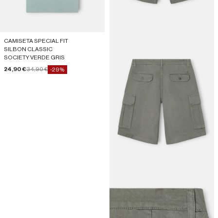
CAMISETA SPECIAL FIT
SILBON CLASSIC
SOCIETY VERDE GRIS
Precio de oferta
Precio normal
24,90 €
34,90 €
-29%