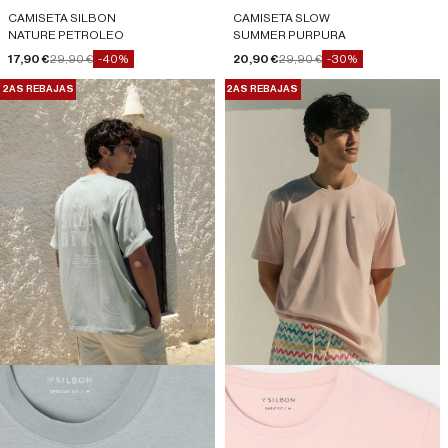
CAMISETA SILBON
CAMISETA SLOW
NATURE PETROLEO
SUMMER PURPURA
Precio de oferta
Precio normal
Precio de oferta
Precio normal
17,90 €
29,90 €
20,90 €
29,90 €
-40%
-30%
2AS REBAJAS
2AS REBAJAS