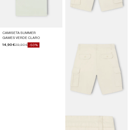
CAMISETA SUMMER
GAMES VERDE CLARO
Precio de oferta
Precio normal
14,90 €
29,90 €
-50%