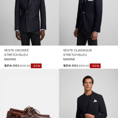
VESTE CROISÉE
VESTE CLASSIQUE
STRETCH BLEU
STRETCH BLEU
MARINE
MARINE
Prix de vente
Prix normal
Prix de vente
Prix normal
$214.00
$306.00
$214.00
$306.00
-30%
-30%