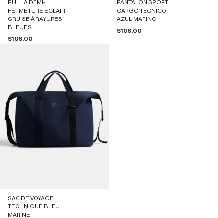
PULL À DEMI-
PANTALON SPORT
FERMETURE ÉCLAIR
CARGO TECNICO
CRUISE À RAYURES
AZUL MARINO
BLEUES
Prix de vente
$106.00
Prix de vente
$106.00
SAC DE VOYAGE
TECHNIQUE BLEU
MARINE