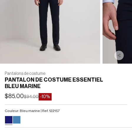
Pantalons de costume
PANTALON DE COSTUME ESSENTIEL
BLEU MARINE
Prix de vente
$85.00
Prix normal
-10%
$94.00
Couleur: Bleu marine | Ref. 122157
#191970
#4682B4