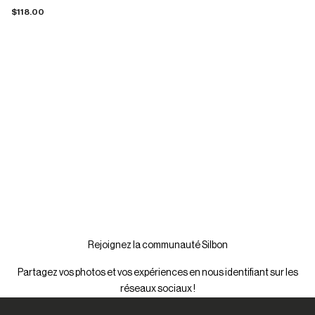
Prix de vente
$118.00
Rejoignez la communauté Silbon
Partagez vos photos et vos expériences en nous identifiant sur les
réseaux sociaux !