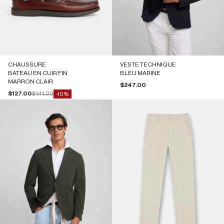
CHAUSSURE
VESTE TECHNIQUE
BATEAU EN CUIR FIN
BLEU MARINE
MARRON CLAIR
Prix de vente
$247.00
Prix de vente
Prix normal
$127.00
$141.00
-10%