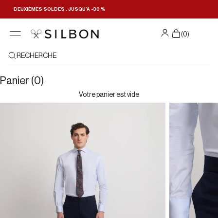
Passer au contenu
DEUXIÈMES SOLDES : JUSQU’À -30 %
(
0
)
RECHERCHE
Panier (0)
Votre panier est vide