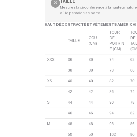
TAILLE
Mesurez la circonférence à la hauteur nature
où le pantalon se porte.
HAUT DÉCONTRACTÉ ET VÊTEMENTS AMÉRICA
TOUR
TO
COU
DE
DE
TAILLE
(CM)
POITRIN
TAI
E (CM)
(CM
XXS
36
36
74
62
38
38
78
66
XS
40
40
82
70
42
42
86
74
S
44
44
90
78
46
46
94
82
M
48
48
98
86
50
50
102
90