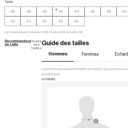
Taille
*
36
38
40
42
44
46
48
50
52
54
56
58
60
Le mannequin mesure 1,89 m et porte la taille 42.
Recommandeur
Guide
Guide des tailles
de taille
des
tailles
Hommes
Femmes
Enfan
Les mesures peuvent varier en raison du processus
production
HOMME