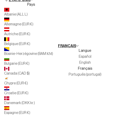
Pays
Silbon Seconde Vie
Personal Shopper Collection
Albanie (ALL L)
Multimarque
Allemagne (EUR €)
Familles nombreuses
Autriche (EUR €)
Travaillez avec nous
Belgique (EUR €)
FRANÇAIS
Canal de l'informateur
Langue
Bosnie-Herzégovine (BAM КМ)
Español
English
Bulgarie (EUR €)
Français
Canada (CAD $)
Português (portugal)
Chypre (EUR €)
Croatie (EUR €)
Danemark (DKK kr.)
Espagne (EUR €)