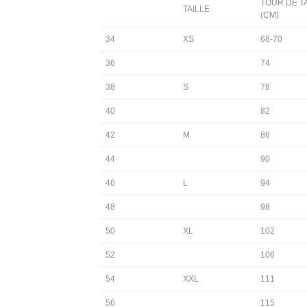
TOUR DE T
TAILLE
(CM)
34
XS
68-70
36
74
38
S
78
40
82
42
M
86
44
90
46
L
94
48
98
50
XL
102
52
106
54
XXL
111
56
115