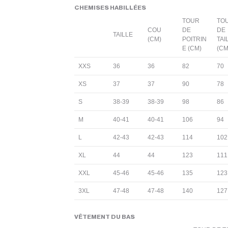
CHEMISES HABILLÉES
TOUR
TO
COU
DE
DE
TAILLE
(CM)
POITRIN
TAI
E (CM)
(CM
XXS
36
36
82
70
XS
37
37
90
78
S
38-39
38-39
98
86
M
40-41
40-41
106
94
L
42-43
42-43
114
102
XL
44
44
123
111
XXL
45-46
45-46
135
123
3XL
47-48
47-48
140
127
VÊTEMENT DU BAS