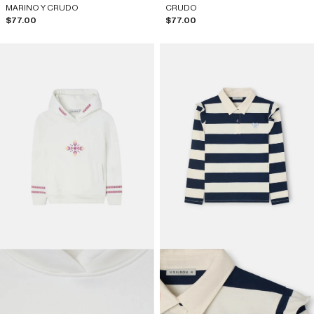
MARINO Y CRUDO
CRUDO
Prix de vente
Prix de vente
$77.00
$77.00