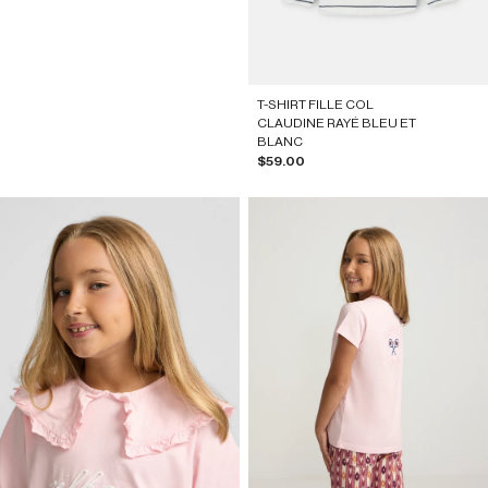
T-SHIRT FILLE COL
CLAUDINE RAYÉ BLEU ET
BLANC
Prix de vente
$59.00