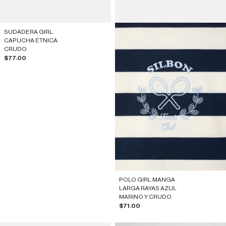
SUDADERA GIRL
CAPUCHA ETNICA
CRUDO
Prix de vente
$77.00
POLO GIRL MANGA
LARGA RAYAS AZUL
MARINO Y CRUDO
Prix de vente
$71.00