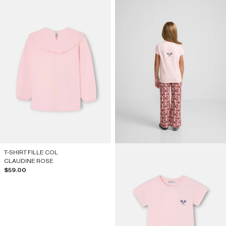
T-SHIRT FILLE COL
CLAUDINE ROSE
Prix de vente
$59.00