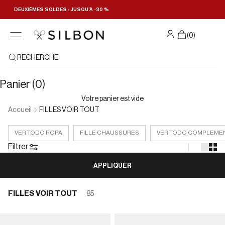
Passer au contenu
DEUXIÈMES SOLDES : JUSQU’À -30 %
Filtres
(
0
)
RECHERCHE
Panier (0)
Votre panier est vide
Accueil
FILLES VOIR TOUT
VER TODO ROPA
FILLE CHAUSSURES
VER TODO COMPLEME
Filtrer
APPLIQUER
FILLES VOIR TOUT
85