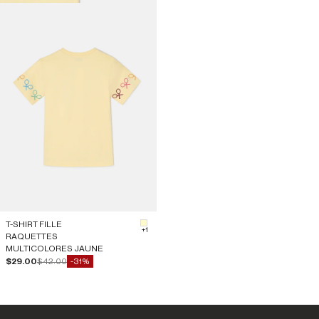
T-SHIRT FILLE
#FFFACD
+1
RAQUETTES
MULTICOLORES JAUNE
Prix de vente
Prix normal
$29.00
$42.00
-31%