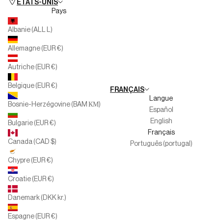
ÉTATS-UNIS
Pays
Silbon Seconde Vie
Personal Shopper Collection
Albanie (ALL L)
Multimarque
Allemagne (EUR €)
Familles nombreuses
Autriche (EUR €)
Travaillez avec nous
Belgique (EUR €)
FRANÇAIS
Canal de l'informateur
Langue
Bosnie-Herzégovine (BAM КМ)
Español
English
Bulgarie (EUR €)
Français
Canada (CAD $)
Português (portugal)
Chypre (EUR €)
Croatie (EUR €)
Danemark (DKK kr.)
Espagne (EUR €)