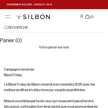
Passer au contenu
DEUXIÈMES SOLDES : JUSQU’À -30 %
Filtres
(
0
)
RECHERCHE
Panier (0)
Votre panier est vide
Campagne terminée
Black Friday
Le Black Friday de Silbon reviendra en novembre 2026 avec les
meilleures offres et réductions sur vos pièces préférées.
Mais si vous faites partie de ceux qui ne peuvent pas attendre,
découvrez cette sélection de produits que nous avons préparée